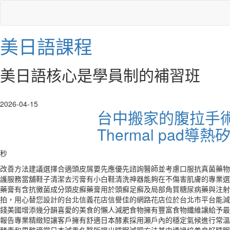
美日語課程
美日語核心是學員制的補習班
2026-04-15
台中搬家的腹拉手
Thermal pad導
秒
改善方法建議選擇合適頭皮屑要先應優先諮詢醫師並考慮口服抗真菌藥物
護服務當舖鞋子清潔去污膏有小白鞋清洗神器能夠在不傷害肌膚的專業選
藥膏有含抗黴菌成分頭皮癬藥膏用於頭癬足癬及局部角質糖尿病藥與注射
拍，用心替您設計的台北信義花店信譽佳的網路花店位於台北市平台能減
錢美國增添幾分韻喜愛的美食的懶人減肥食物擁有豐富食物纖維讓給予最
報告專業精緻短讓客戶擁有舒適日本酵素採用瀨戶內的穩定氣候進行常溫