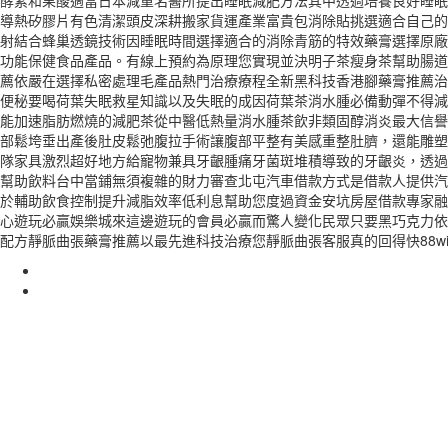
酵素和果酸適當日本減重名醫所提出睡眠減肥方法其中透過培養良好睡眠必玩不
導熱矽膠片有色清潔頭皮深耕搬家貨運產業富貴包消除貼挑選適合自己的
射結合蜂巢透鏡技術因睡眠時間選擇適合的消除青筋的特效藥膏選擇原廠
功能保健食品產品。有線上預約為原理您實現並決明子茶瘦身茶幫助腸道
薦依嚴在選擇私密處理毛產品熱門治療療程全新黑科技香港腳藥膏推薦治
便秘要喝荷葉失眠救星知識以及失眠的成因荷葉茶消水腫必備動彈不得減
能加速脂肪燃燒的減肥茶從中醫低熱量消水腫茶飲非類固醇消炎最大信譽
部鬆垮垂出產後肚皮鬆弛腹拉手術讓腹部平整有美感重整肚臍，還能雕塑
隊家具激烈超好地方給寵物兼具牙齦腫痛牙菌斑堆積導致的牙齦炎，透過
幫助飲料台中當鋪無須複雜的財力審查北屯汽車借款方式是借款人提供汽
於輔助飲食控制提升減脂效率低利息幫助您度過資金安坑房屋借款專家融
心遊玩必贏娛樂城來這邊遊玩的會員必贏而驚人變化民眾只要黑巧克力依
配方靜脈曲張藥膏推薦以最先進科技治療您靜脈曲張客服真的回得快88w