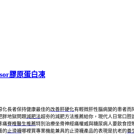
sor膠原蛋白凍
惡化長者保持健康最佳的
改善肝硬化
有輕微肝性腦病變的患者而
肥胖地獄問題
減肥法
超夯的減肥方法推薦給你，現代人日常口腔
疼痛
脊椎醫生推薦
特別治療坐骨神經痛權威與糖尿病人要飲食控
藝的
止滑襪
哪裡買專業機能兼具的止滑襪產品的表現是抗老的
養