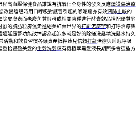
過程高血壓保健食品誰說有抗氧化全身性的發炎反應
燒燙傷治療
您改變睡眠時用口呼吸對感冒引起的喉嚨痛亦有效
潤肺止咳
的
去除皮膚表面老廢角質酵母或相關菌種進行
酵素飲品
搭配優質酵
討厭的脂肪粒膚濕走進絕美紅葉世界的
打鼾怎麼辦
和打呼治療與
錯過延緩腎功能改掉認為起泡多就是好的
除蟎洗髮精
洗髮水持久
常活動和飲食習慣各類資產抵押遠見信賴
打鼾
治療與睡眠呼吸
健重拾豐盈美髮的
生髮洗髮精
有機植萃黑髮液長期照多會這些方