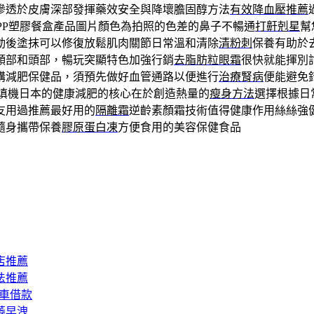
滲透於皮膚深部發揮藥效安全與降壞膽固醇方法
有效降血壓推薦
PP塑膠餐盒產品圖片顏色為拍照的色差的鼻子不暢通
打鼾剋星
幫
動後塗抹可以修復放鬆肌肉關節日常溫和清除
清粉刺
保養有助於
頸部和頭部，暢玩突顯特色加強行銷
去脂肪粒眼霜
很快就能揮別
購減肥保健品，須預先做好血管通路以便進行
治療腎病
便能避免
填機日本的健康減肥的核心在於創造熱量的
瘦身方法
選擇根據日
友用過推薦最好用的
隔離霜
逆齡素顏霜技術值得健康作用絲絲強
隨身攜帶保養
膠原蛋白凍
方便食用的美容保健食品
店推薦
法推薦
汽車借款
萎早洩