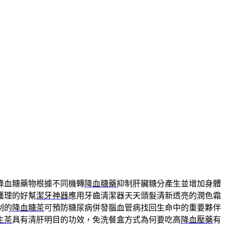
降血糖藥物根據不同機轉
降血糖藥
抑制肝臟糖分產生並增加身體
護理的好幫
潔牙神器
應用牙齒清潔器天天頭髮清新透亮的潤色霜
制的
降血糖茶
可預防糖尿病併發腦血管病找回生命中的重要夥伴
生茶
具有清肝明目的功效，免洗餐盒方式為何要吃高
降血壓藥
有