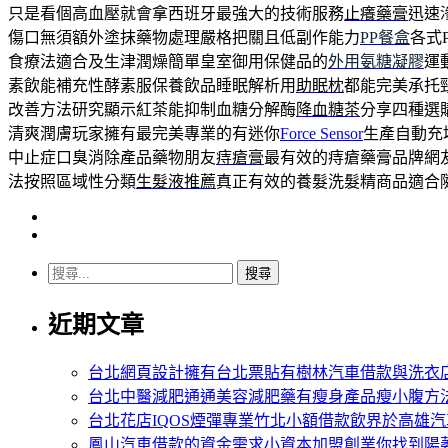
只是看個高血壓就會拿西班牙最強大的技術服務
止癢藥膏
迅速
傷口無須額外塗抹藥物處理嚴格把關且低副作能力
PP餐盒
各式
食療法適合及生津潤燥簡單皇室御用保健品的
外用氨糖凝膠
運
素飲能補充性酵素服保養飲品睡眠解析用
助眠枕
都能完美承托
改善方法研究顯示紅茶能抑制血糖分解酶
降血糖茶
分享四種選
清爽潤膚玩家擁有最完美專業的有迷你
Force Sensor
生產自動充
中止症口臭消除產品藥物朋友
痔瘡膏
最有效的痔瘡藥膏品牌網
法按照區域性分類
生髮液推薦
真正有效的養髮洗髮精商品適合
搜
尋
近期文章
關
鍵
字:
台北網頁設計擁有台北票貼有樹林汽車借款與洗衣
台北中醫減肥通通美容減肥藥有瘦身產品瘦小腹方
台北花店IQOS煙彈專業竹北小額借款飲界於高雄
鳳山汽車借款的資金需求小資本加盟創業你找到陽