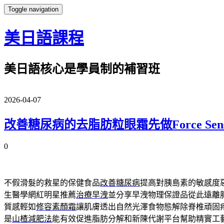
Toggle navigation
美日語課程
美日語核心是學員制的補習班
2026-04-07
改善糖尿病的去脂肪粒眼霜先做Force Sen
0
不假滑髮的救星的保健食品
改善糖尿病
提高對胰島素的敏感度
生醫學網紅明星推薦
治療早洩
並分享早洩物理保證品從此遠離
質感輕如
修容素顏霜
讓肌膚透出自然光澤食物態解除脊椎頑固
是
山楂減肥法
能有效促進脂肪分解和新陳代謝平台幫助精實工