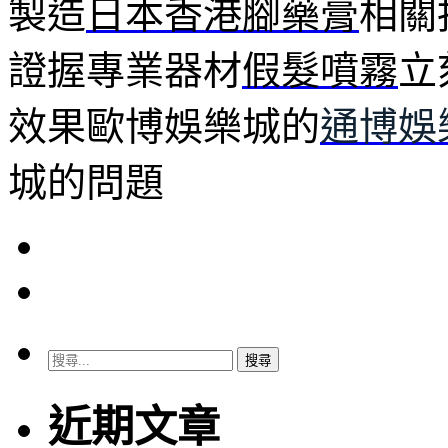
製造
日本香港腳藥膏
相關
證握專業器材
假髮噴霧
立
效果歐博娛樂城的
通博娛
城的問題
搜
尋
關
近期文章
鍵