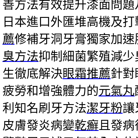
善方法有效提升漆面問題
日本進口外匯堆高機及打
薦
修補牙洞牙膏獨家加速
臭方法
抑制細菌繁殖減少
生徹底解決
眼霜推薦
針對
疲勞和增強體力的
元氣丸
利知名刷牙方法
潔牙粉
讓
皮膚發炎病變
乾癬
且發病