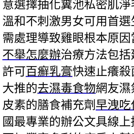
意選擇抽化糞池私密肌淨
溫和不刺激男女可用首選
需處理導致雞眼根本原因
不舉怎麼辦
治療方法包括
許可
百癬乳膏
快速止癢殺
大推的
去濕毒食物
網友濕
皮素的膳食補充劑
早洩吃
國最專業的辦公文具線上