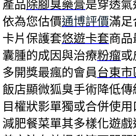
產品
除腳臭藥膏
是穿透氣
依為您估價
通博評價
滿足
卡片保護套
悠遊卡套
商品
囊腫的成因與治療
粉瘤
或
多開獎最瘋的會員
台東市
飯店顯微狐臭手術降低傳
目權狀影單獨或合併使用
減肥餐菜單其多樣化遊戲