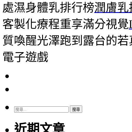
處濕身體乳排行榜
潤膚乳
客製化療程重享滿分視覺
質喚醒光澤跑到露台的若
電子遊戲
搜
尋
關
近期文章
鍵