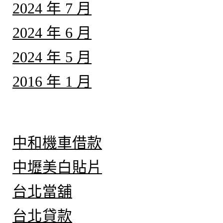
2024 年 7 月
2024 年 6 月
2024 年 5 月
2016 年 1 月
分類
中和機車借款
中壢美白貼片
台北當舖
台北貸款