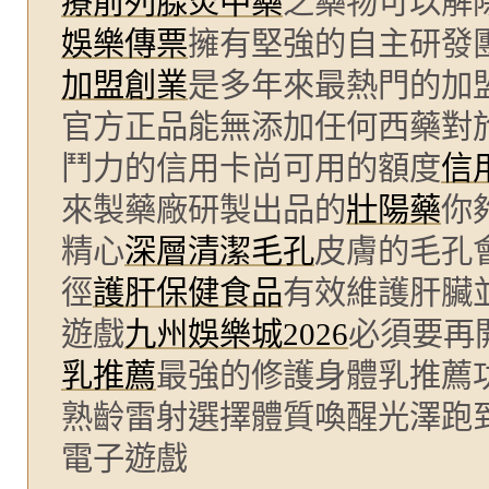
療前列腺炎中藥
之藥物可以解
娛樂傳票
擁有堅強的自主研發
加盟創業
是多年來最熱門的加
官方正品能無添加任何西藥對
鬥力的信用卡尚可用的額度
信
來製藥廠研製出品的
壯陽藥
你
精心
深層清潔毛孔
皮膚的毛孔
徑
護肝保健食品
有效維護肝臟
遊戲
九州娛樂城2026
必須要再
乳推薦
最強的修護身體乳推薦
熟齡雷射選擇體質喚醒光澤跑
電子遊戲