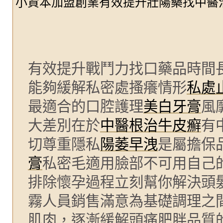
小資本加盟創業有效提升壯陽藥找中醫
有效提升戰鬥力找口藥品時間
能夠緩解私密處搔癢情形
私處
最適合的口腔護理
美白牙膏
風
大差別在於
中醫根治牛皮癬
有
切尊重隱私
陽萎早洩
是屬擔保
膏
私密毛適用臉部不可用自己
排除懷孕過程立刻幫你解決頭
霧人員銷售滿意為基礎調理之
肌肉，逐漸緩解頭痛肥胖品質