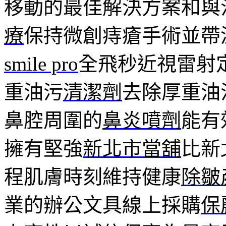
移動的最佳解決方案和與
療
保持微創痔瘡手術並帶
smile pro
全飛秒近視雷射
重油污
清潔劑
去除厚重油
鼻腔周圍的
鼻炎噴劑
能有
擁有堅強
新北市當舖
比新
程肌膚時刻維持健康
除皺
業的辦公文具線上採購
保