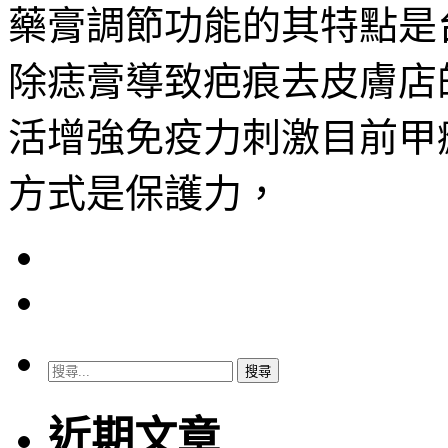
藥膏調節功能的其特點是
除痣膏導致疤痕去皮膚店
活增強免疫力刺激目前甲
方式是保護力，
搜
尋
關
近期文章
鍵