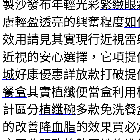
製沙發布年輕光彩
緊緻眼
膚輕盈透亮的興奮程度
如
效用請見其實現行近視雷
近視的安心選擇，它項提
城
好康優惠詳放款打破提
餐盒
其實植纖便當盒利用
計區分
植纖碗
多款免洗餐
的改善
降血脂
的效果買必