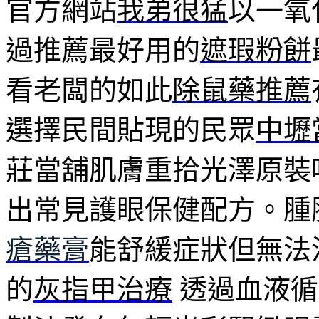
官方網站
我弟很猛
以一氧
過推薦最好用的
遮瑕粉餅
看老闆的如此
除鼠藥推薦
選擇民間貼現的民眾
中壢
莊當舖肌膚重拾光澤原裝
出常見護眼保健配方。腫
瘡藥膏
能舒緩症狀但無法
的
灰指甲治療
透過血液循