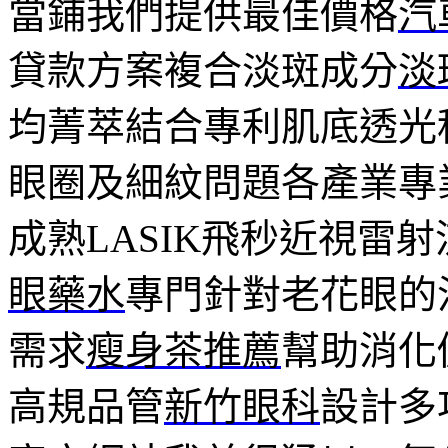
當鋪我們提供最佳價格
汽
貸款方案複合淡斑成分
淡
均菁萃結合專利肌底透光
眼圈及細紋問題各產業專
成熟LASIK飛秒近視雷
眼藥水
專門針對老花眼的
需求
瘦身茶推薦
幫助消化
高規品管
新竹眼科
設計多