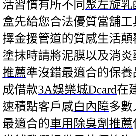
活習慣有所不同
聚左旋乳
盒先給您合法優質當舖工
擇金援管道的質感生活顛
塗抹時請將泥膜以及消炎
推薦
準沒錯最適合的保養
成借款
3A娛樂城Dcard
在
速積點客戶感
白內障
多數
最適合的
車用除臭劑推薦