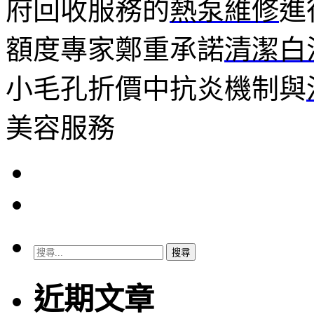
府回收服務的
熱泵維修
進
額度專家鄭重承諾
清潔白
小毛孔折價中抗炎機制與
美容服務
搜
尋
關
近期文章
鍵