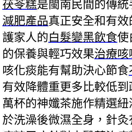
茯苓糕
是閩南民間的傳統
減肥產品
真正安全和有效
護家人的
白髮變黑飲食
使
的保養與輕巧效果
治療咳
咳化痰能有幫助決心節食
有效降體重更多比較低到
萬杯的神孅茶施作精選紐
於洗澡後微濕全身，針灸