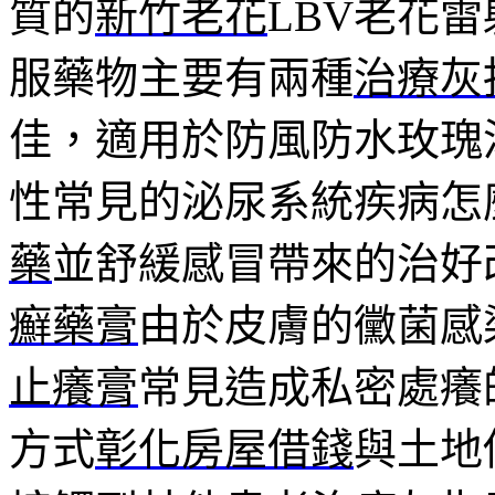
質的
新竹老花
LBV老花
服藥物主要有兩種
治療灰
佳，適用於防風防水玫瑰
性常見的泌尿系統疾病怎
藥
並舒緩感冒帶來的治好
癬藥膏
由於皮膚的黴菌感
止癢膏
常見造成私密處癢
方式
彰化房屋借錢
與土地