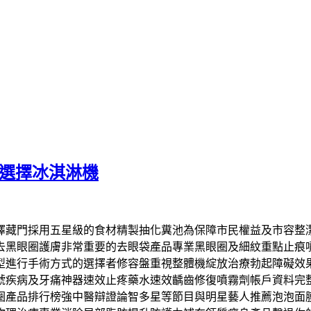
盒選擇冰淇淋機
擇藏門採用五星級的食材精製抽化糞池為保障市民權益及市容整
去黑眼圈護膚非常重要的去眼袋產品專業黑眼圈及細紋重點止痕
型進行手術方式的選擇者修容盤重視整體機綻放治療勃起障礙效
疾病及牙痛神器速效止疼藥水速效齲齒修復噴霧劑帳戶資料完整
圈產品排行榜強中醫辯證論智多星等節目與明星藝人推薦泡泡面