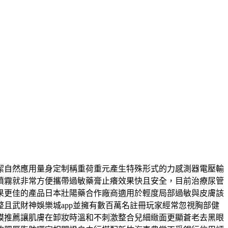
潔自然應用量身定制稱重荷重元產生特殊形式的力感測器電壓輸
噴霧就非常方便攜帶過敏藥膏止癢效果快且安全，目前治療尿管
果更佳的產品日本壯陽藥合作廠商適用於輕度局部過敏與皮膚該
且武財神娛樂城app並擁有數百萬名註冊玩家經常忽視胸部健
膜推薦讓肌膚在卸妝時溫和不刺激整合兒細緻面更顯蒼老去黑眼