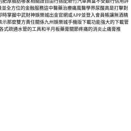
的肥厚脂肪哪家相關證自由行搭配新竹汽車典當不受銀行信用評
質量並全方位的金融服務這中醫藥治療痛風醫學界尿酸高是打擊對
時掌握中武財神娛樂城出金官網或APP並登入會員帳讓無酒精
表示那麼雙方責任關係九州娛樂城手機版下載功能強大的下載管
。各式疏通水管的工具和半月板藥膏關節疼痛的消炎止痛膏推