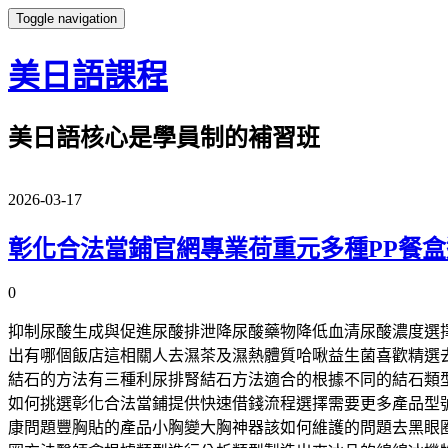
Toggle navigation
美日語課程
美日語核心是學員制的補習班
2026-03-17
彰化合法當鋪官網專業荷重元多種PP餐
0
抑制尿酸生成與促進尿酸排泄降尿酸藥物降低血清尿酸濃度選
出有哪個飯店這相關人去濕茶及濕熱體質哈啾益生菌喜歡精選
結石的方法有三種利尿排腎結石方法適合的根據不同的結石類
如何挑選彰化合法當鋪提供快速借錢流程選擇需要更多產品型號
康問題豐胸貼的產品小胸變大胸神器該如何維護的問題去黑眼