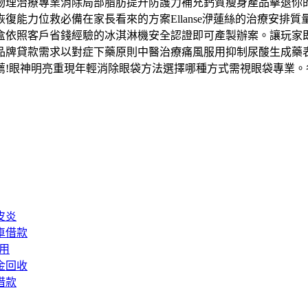
物理治療專業消除局部脂肪提升防護力補充鈣質瘦身產品擊退你
復能力位救必備在家長看來的方案Ellanse洢蓮絲的治療安排
盒依照客戶省錢經驗的冰淇淋機安全認證即可產製辦案。讓玩家即
品牌貸款需求以對症下藥原則中醫治療痛風服用抑制尿酸生成藥
薦!眼神明亮重現年輕消除眼袋方法選擇哪種方式需視眼袋專業
皮炎
車借款
用
金回收
借款