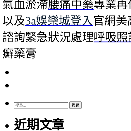
氣血淤滯
腰痛中藥
專業再
以及
3a娛樂城登入
官網美
諮詢緊急狀況處理
呼吸照
癬藥膏
搜
尋
關
近期文章
鍵