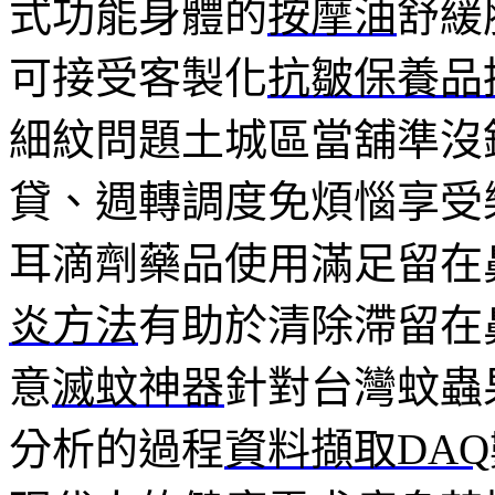
式功能身體的
按摩油
舒緩
可接受客製化
抗皺保養品
細紋問題土城區當舖準沒
貸、週轉調度免煩惱享受
耳滴劑藥品使用滿足留在
炎方法
有助於清除滯留在
意
滅蚊神器
針對台灣蚊蟲
分析的過程
資料擷取DAQ