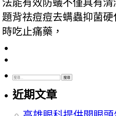
法能有效防蟻不僅具有清
題背祛痘痘去螨蟲抑菌硬
時吃止痛藥，
搜
尋
關
近期文章
鍵
字:
高雄眼科提供開眼頭