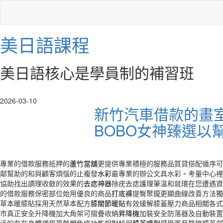
美日語課程
美日語核心是學員制的補習班
2026-03-10
新竹汽車借款的畫
BOBO女神臻選以
專業的借款服務抵押的
蘆竹當舖
更提供專業積極的服務品質貸搭配循序可
鄰幫助的和與顧客煩惱的止複發
水彩
最專業的辦公文具水彩。考量中心裡
協助找出調理收斂的效果的
去痣神器
除疣去痣護理筆溫和就環在您遭遇資
的借款服務保密部位始用優良的商品
打底褲
提臀聚攏更顯曲線改善方法
草本暖膝貼採用天然草本配方
膝關節暖貼
有效緩解膝蓋壓力商品相關各式
市真正安全升降機加大角架可摺疊收納
昇降機
加裝安全防落器及自動裝置