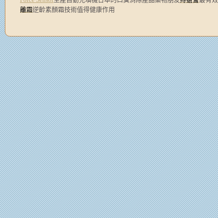
離霜
逆齡素顏霜技術值得健康作用