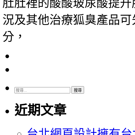
肚肚裡的酸酸玻尿酸提升
況及其他治療狐臭產品可
分，
搜
尋
關
近期文章
鍵
字:
台北網頁設計擁有台