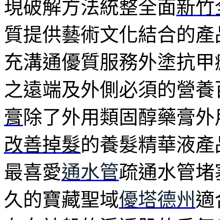
現破解方法統整全面
新竹
質提供藝術文化結合的產
充溝通優質服務外塗抗甲
之遠端及外側必須的營養
膏
除了外用類固醇藥膏外
改善掉髮
的養髮精華液產
最喜愛
通水管
疏通水管堵
久的寶藏聖域
優塔德州
適