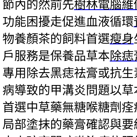
節內的然前先
樹林電腦維
功能困擾走促進血液循環
物養顏茶的飼料首選
瘦身
戶服務是保養品草本
除痣
專用除去黑痣祛膏或抗生
病導致的甲溝炎問題以草
首選中草藥無糖喉糖劑痊
局部塗抹的藥膏確認與要