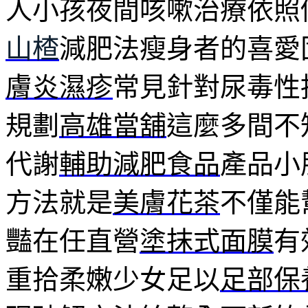
人小孩夜間咳嗽治療依照
山楂
減肥法瘦身者的喜愛
膚炎濕疹
常見針對尿毒性
規劃
高雄當舖
這麼多間不
代謝
輔助減肥食品
產品小
方法就是
美膚花茶
不僅能
豔在任直營
塗抹式面膜
有
重拾柔嫩少女足以
足部保