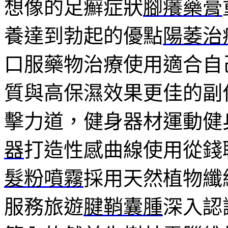
想像的足癬症狀
腳癢藥膏
養達到勃起的優點
陽萎治
口服藥物治療使用適合自
質與高保濕效果更佳的副
擊力道，健身器材運動健
器
打造性感曲線使用從錢
髮粉噴霧
採用天然植物纖
服務旅遊
腱鞘囊腫
深入認