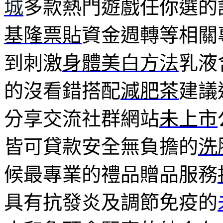
城
多款熱門遊戲任你選的
基隆票貼
資金週轉等相關
到刺激
身體美白方法
乳液
的沒看錯搭配
減肥茶
建議
分享交流社群網站
未上市
皆可貸款安全無負擔的
洗
候最專業的禮品贈品服務
具有抗發炎及調節免疫的