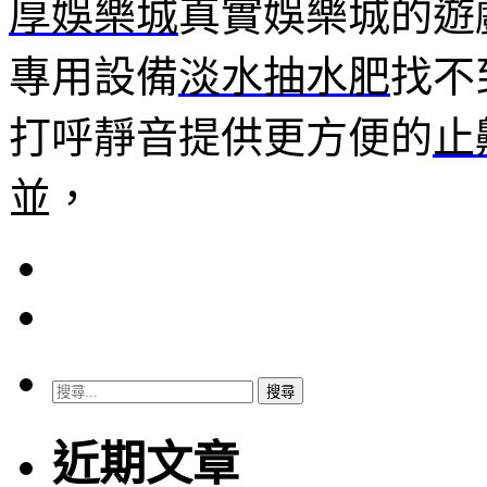
厚娛樂城
真實娛樂城的遊
專用設備
淡水抽水肥
找不
打呼靜音提供更方便的
止
並，
搜
尋
關
近期文章
鍵