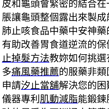
皮和龜頭會緊密的結合在
脹讓龜頭整個露出來製成
肺止咳食品中藥中安神藥
有助改善胃食道逆流的保
止掉髮方法
教妳如何挑選
多
痛風藥推薦
的服藥非類
申請
汐止當舖
解決您的困
儀器專利
肌動減脂
能鍛鍊