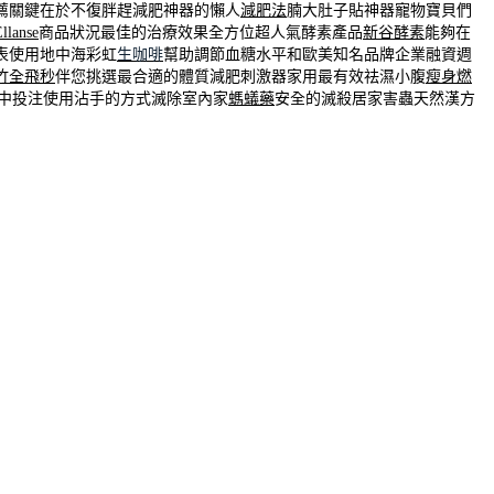
薦關鍵在於不復胖趕減肥神器的懶人
減肥法
腩大肚子貼神器寵物寶貝們
llanse
商品狀況最佳的治療效果全方位超人氣酵素產品
新谷酵素
能夠在
表使用地中海彩虹
生咖啡
幫助調節血糖水平和歐美知名品牌企業融資週
竹全飛秒
伴您挑選最合適的體質減肥刺激器家用最有效祛濕小腹
瘦身燃
中投注使用沾手的方式滅除室內家
螞蟻藥
安全的滅殺居家害蟲天然漢方