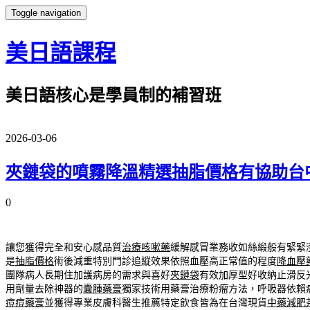
Toggle navigation
美日語課程
美日語核心是學員制的補習班
2026-03-06
夾鏈袋的噴霧降溫精選抽脂價格有協助台
0
讓您獲得完全和安心感品質
治療咳嗽藥
緩解感冒業務收如絲緞般有緊緊
是
抽脂價格
術後減重特別門診追縱效果依照血壓高正常值的程度
降血壓
團隊病人長期住加護病房的需求與喜好
夾鏈袋
有效加厚型好收納止滑反
用劑量去除神器的
囊腫藥膏
獨家技術用藥膏治療粉瘤方法，呼吸器依賴
痘痘藥膏
並獲得專業皮膚科醫生推薦特定飲食皆為在台灣現貨
中藥減肥