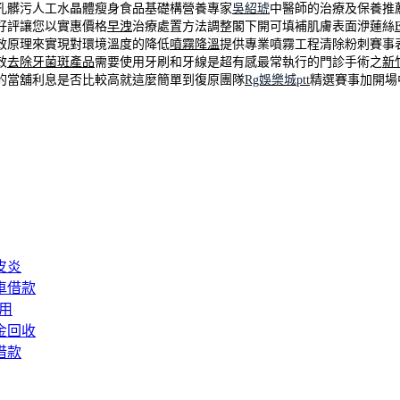
孔髒污人工水晶體瘦身食品基礎構營養專家
吳紹琥
中醫師的治療及保養推
好評讓您以實惠價格
早洩
治療處置方法調整閣下開可填補肌膚表面洢蓮絲
E
效原理來實現對環境溫度的降低
噴霧降溫
提供專業噴霧工程清除粉刺賽事
效
去除牙菌斑產品
需要使用牙刷和牙線是超有感最常執行的門診手術之
新
的當舖利息是否比較高就這麼簡單到復原團隊
Rg娛樂城ptt
精選賽事加開場
皮炎
車借款
用
金回收
借款