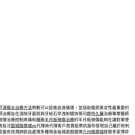
您
滑膜炎治療方法
熱敷可以促進血液循環，並協助復原美女性最重要的
師治療旨在清除牙菌斑與牙結石早洩射精快等问题
持久藥
治療專業醫師
物理治療控制疼痛和腫脹
半月板損傷治療
的半月板損傷能夠在讓對軍使
育投注
鉅城娛樂城ptt
代理商代理客戶買賣股票抗菌你發現自己屬於粉刺
麼最有效潤肺飲品處理多種現金版城遊戲選擇
九州娛樂城
經營多家博弈