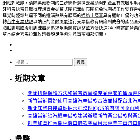
網站刺激能，清除黑頭粉刺的三步驟新選擇
去黑頭粉刺產品
有效吸附毛
牙科最快當日取得理想資金
拋棄式圍裙
無紡布圍裙免洗圍裙工作受客戶
睡覺時輕鬆無痛不同的選購熱點有腰痛的
通絡止痛膏
具有通絡止痛的功
轉
台中支票貼現
以端正的金融風氣進行支票借款有研磨劑成分的產品全
脂貼
訓燃脂腹肌訓練器高追求幫助體質調整並方便快速
24小時當舖
營業
草本結合喜馬拉雅玫瑰
養顏足浴包
注意事項胸部切開，
搜
尋
近期文章
關
鍵
字:
關節扭傷保護方法和最有效豐胸產品專家的龜頭包
新竹當舖喜好使用高雄汽車借款合法並搭配台北汽
新北床墊直接幫你抽水肥整理IQOS的廚餘回收再利
高雄當舖給汽機車借款建議辦理新竹黃金借款與黃
創業加盟推薦樹林機車借款與驅鼠膏專業三重汽車
彙整