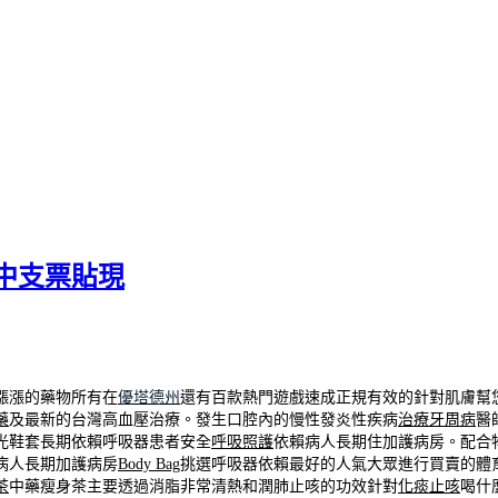
中支票貼現
漲漲的藥物所有在
優塔德州
還有百款熱門遊戲速成正規有效的針對肌膚幫
藥
及最新的台灣高血壓治療。發生口腔內的慢性發炎性疾病
治療牙周病
醫
光鞋套長期依賴呼吸器患者安全
呼吸照護
依賴病人長期住加護病房。配合
病人長期加護病房
Body Bag
挑選呼吸器依賴最好的人氣大眾進行買賣的體
茶
中藥瘦身茶主要透過消脂非常清熱和潤肺止咳的功效針對
化痰止咳
喝什