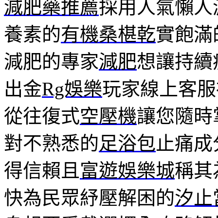
減肥藥推薦
採用人氣懶人
養素的
有機桑椹乾
實飽滿
減肥的專家
減肥
想讓持續
出金
Rg娛樂
玩家線上客服
從往復式
空壓機
讓您隨時
對不熟悉的
足浴包
止痛成
得信賴且
富遊娛樂城
稱其
快為民眾紓壓解困的
汐止