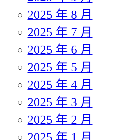
2025 年 8 月
2025 年 7 月
2025 年 6 月
2025 年 5 月
2025 年 4 月
2025 年 3 月
2025 年 2 月
2025 年 1 月