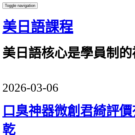
Toggle navigation
美日語課程
美日語核心是學員制的
2026-03-06
口臭神器微創君綺評價
乾