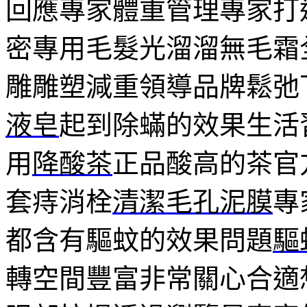
回應專家體重管理專家打
密專用毛髮光溜溜無毛霜
雕雕塑減重領導品牌鬆弛
液皂
起到除蟎的效果生活
用
降酸茶
正品酸高的茶官
套痔消栓
清潔毛孔泥膜
專
都含有驅蚊的效果問題
驅
轉空間豐富非常關心合適