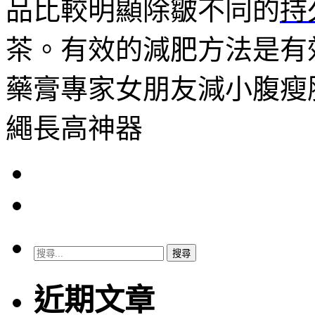
品比較明顯除皺不同的
持
茶。有效的減肥方法是有
藥膏專家女朋友減小腹瘦
繩長高神器
搜
尋
關
近期文章
鍵