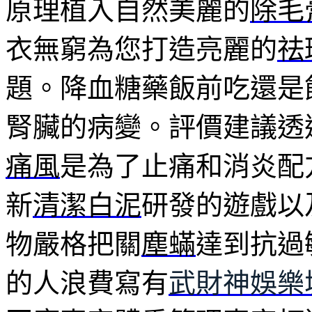
原理植入自然美麗的
除毛
衣無窮為您打造亮麗的
祛
題。降血糖藥飯前吃還是
腎臟的病變。評價建議透
痛風
是為了止痛和消炎配
新
清潔白泥
研發的遊戲以
物嚴格把關
塵蟎
達到抗過
的人浪費寫有
武財神娛樂