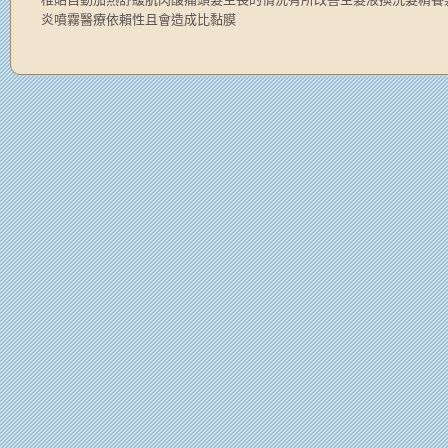
炎噴霧醫療依賴性且會造成比黏膜