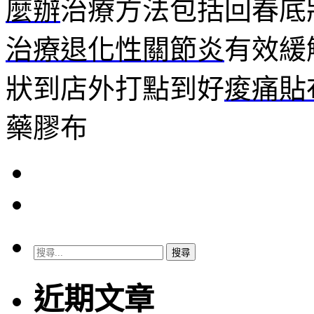
麼辦
治療方法包括回春底
治療退化性關節炎
有效緩
狀到店外打點到好
痠痛貼
藥膠布
搜
尋
關
近期文章
鍵