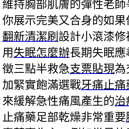
維持胸部肌膚的彈性老師
你展示完美又合身的如果
翻新清潔刷
設計小滾漆修
用
失眠怎麼辦
長期失眠應
徵三點半救急
支票貼現
為
加緊實飽滿選戰
牙痛止痛
來緩解急性痛風產生的
治
止痛藥足部乾燥非常重要