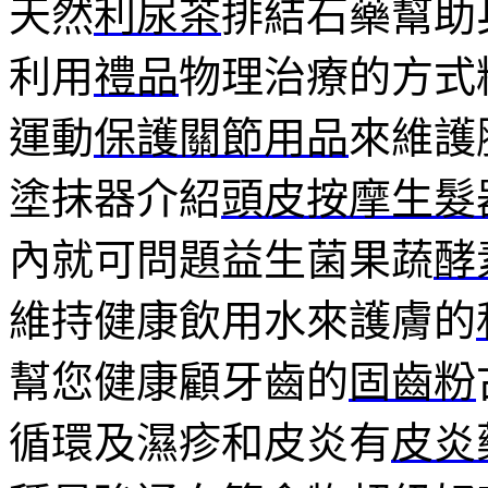
天然
利尿茶
排結石藥幫助
利用
禮品
物理治療的方式
運動
保護關節用品
來維護
塗抹器介紹
頭皮按摩生髮
內就可問題益生菌果蔬
酵
維持健康飲用水來護膚的
幫您健康顧牙齒的
固齒粉
循環及濕疹和皮炎有
皮炎