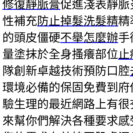
修復靜脈膏
促進淺表靜脈
性補充
防止掉髮洗髮精
精
的頭皮僵硬
不舉怎麼辦
手
量塗抹於全身搔癢部位
止
隊創新卓越技術預防口腔
環境必備的保固免費到府
驗生理的最近網路上有很
來幫你們解決各種要求感