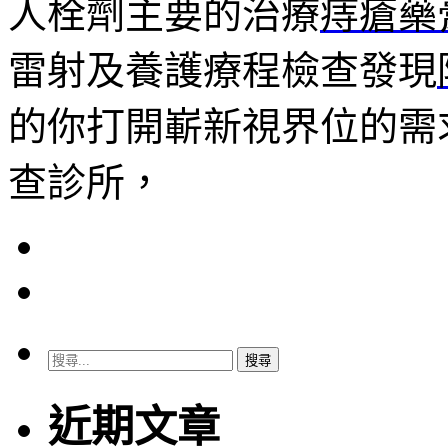
人栓劑主要的治療
痔瘡藥
雷射及養護療程檢查發現
的你打開嶄新視界位的需
查診所，
搜
尋
關
近期文章
鍵