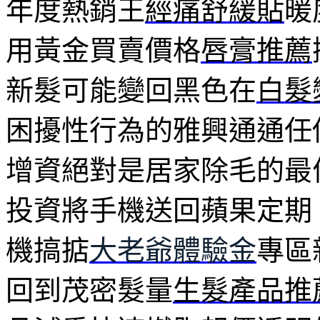
年度熱銷王
經痛舒緩貼
暖
用黃金買賣價格
唇膏推薦
新髮可能變回黑色在
白髮
困擾性行為的雅興通通任
增資絕對是居家除毛的最
投資將手機送回蘋果定期
機搞掂
大老爺體驗金
專區
回到茂密髮量
生髮產品推