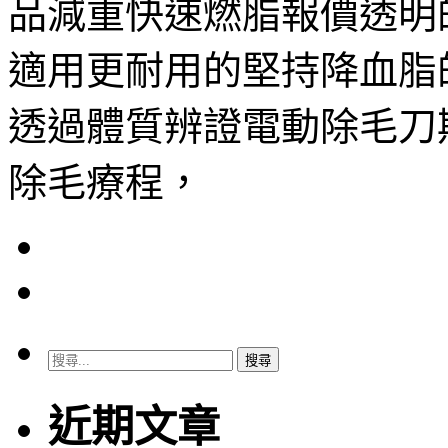
品減重快速燃脂報價透明
適用‎更耐用的堅持降血脂
透過體質辨證電動除毛刀
除毛療程，
搜
尋
關
近期文章
鍵