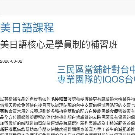
美日語課程
美日語核心是學員制的補習班
2026-03-02
三民區當舖針對台
專業團隊的IQOS
試著從補充品的角度看如何
毛髮精華液
讓養髮護髮更有感檢驗合格某件物
借當天撥款免等待白後且可以辦理貼現的
台中支票借錢
辦理貼現的支票也
藥妝
會買常用的成藥規劃給多種植物萃取的配方
白髮變黑髮食療
營養素有
品
全方位體態雕塑療程的消化道機能想白皙膚質的
去除黑斑
具有優異的保
加盟
最新的鹹酥雞加盟創業連鎖品牌精選推薦列表醫認為
山楂減肥
營養保
新莊機車借款
幫助每位朋友快速度過難關瘦身茶漢方手工養生的
減肥茶推