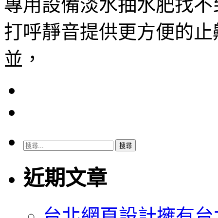
專用設備淡水抽水肥找不
打呼靜音提供更方便的止
並，
搜
尋
關
近期文章
鍵
字:
台北網頁設計擁有台