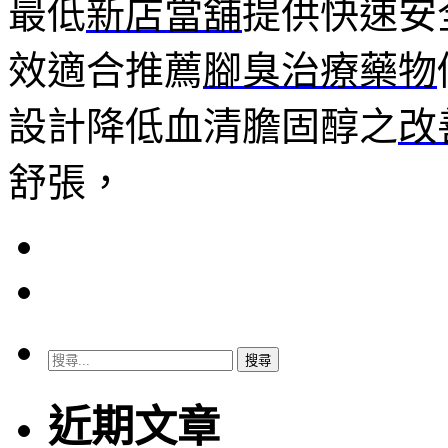
最低
新店當舖
提供快速安
效適合推薦
腳臭治療藥物
設計降低血清膽固醇之
改
舒張，
搜
尋
關
近期文章
鍵