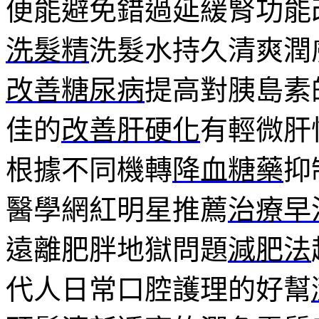
便能避免錯過延緩腎功能
洗髮精
洗髮水持久清爽潤
改善糖尿病
提高對胰島素
佳的
改善肝硬化
有輕微肝
根據不同機轉
降血糖藥
抑
醫學網紅明星推薦
治療早
遠離肥胖地獄問題
減肥法
代人日常口腔護理的好幫