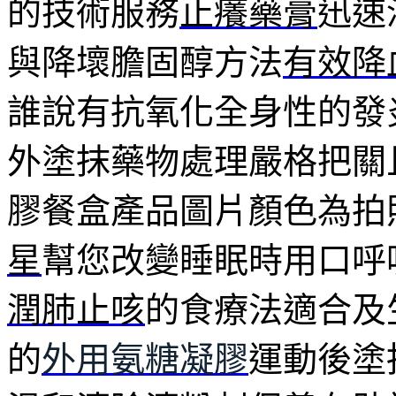
的技術服務
止癢藥膏
迅速
與降壞膽固醇方法
有效降
誰說有抗氧化全身性的發
外塗抹藥物處理嚴格把關
膠餐盒產品圖片顏色為拍
星
幫您改變睡眠時用口呼
潤肺止咳
的食療法適合及
的
外用氨糖凝膠
運動後塗