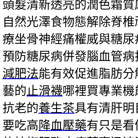
頭髮清新透亮的潤色霜質
自然光澤食物態解除脊椎
療坐骨神經痛權威與糖尿
預防糖尿病併發腦血管病
減肥法
能有效促進脂肪分
藝的
止滑襪
哪裡買專業機
抗老的
養生茶
具有清肝明
要吃高
降血壓藥
有只是看