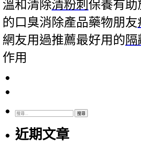
溫和清除
清粉刺
保養有助
的口臭消除產品藥物朋友
網友用過推薦最好用的
隔
作用
搜
尋
關
近期文章
鍵