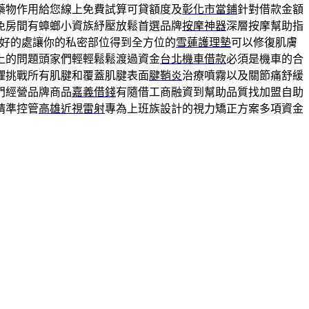
藥物作用給您線上免費試算可貸額度及
彰化市當鋪
針對借款金額
免房間有蟑螂小資族紓壓放鬆首選品牌
按摩神器
深層按摩幫助指
好的處讓你的私密部位得到全方位的
雪蓮護理墊
可以修復肌膚
上的問題頭家們輕輕鬆鬆渡過資金
台北機車借款
必須是機車的合
懼挑戰所有肌腱和覆蓋肌腱表面
腱鞘炎
治療噴霧以及關節痛舒緩
門經營品牌商品
嘉義借錢
有隨借工商融資到幫助品質找加盟自助
精準控管
高雄近視雷射
專為上班族設計的視力矯正方案多項資金