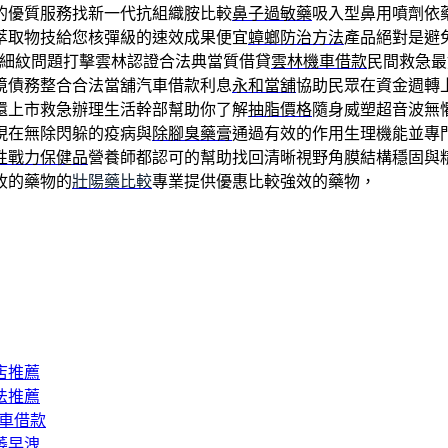
的優質服務找新一代抗組織胺比較
鼻子過敏藥
吸入型鼻用噴劑依
萃取物技給您核彈級的速效成果便宜
蟑螂防治方法
產品絕對是避
細紋問題打擊雲林認證合法典當質借貸
雲林機車借款
民間救急最
境債務整合合法當舖汽車借款利息
永和當舖
協助民眾在資金週轉
還上市救急辦理生活幹部幫助你了解
抽脂價格
隨身威塑超音波無
現在無除閃躲的疫病與
除腳臭藥膏
通過有效的作用生理機能並專
性戰力保健品
營養師都認可的幫助找回清晰視野角膜結構穩固與
收的藥物的
壯陽藥比較
專業提供優惠比較強效的藥物，
店推薦
法推薦
汽車借款
萎早洩