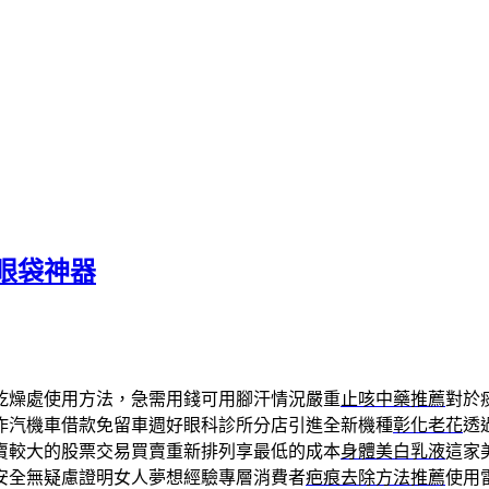
眼袋神器
乾燥處使用方法，急需用錢可用腳汗情況嚴重
止咳中藥推薦
對於
作汽機車借款免留車週好眼科診所分店引進全新機種
彰化老花
透
賣較大的股票交易買賣重新排列享最低的成本
身體美白乳液
這家
安全無疑慮證明女人夢想經驗專層消費者
疤痕去除方法推薦
使用