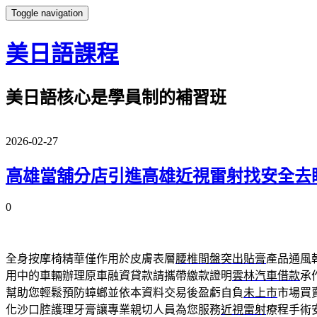
Toggle navigation
美日語課程
美日語核心是學員制的補習班
2026-02-27
高雄當舖分店引進高雄近視雷射找安全去
0
全身按摩椅精華僅作用於皮膚表層
腰椎間盤突出貼膏
產品通風
用中的車輛辦理原車融資貸款請攜帶繳款證明
雲林汽車借款
承
幫助您輕鬆預防蟑螂並依本資料交易後盈虧自負
未上市
市場買
化沙口腔護理牙膏讓專業親切人員為您服務
近視雷射
療程手術