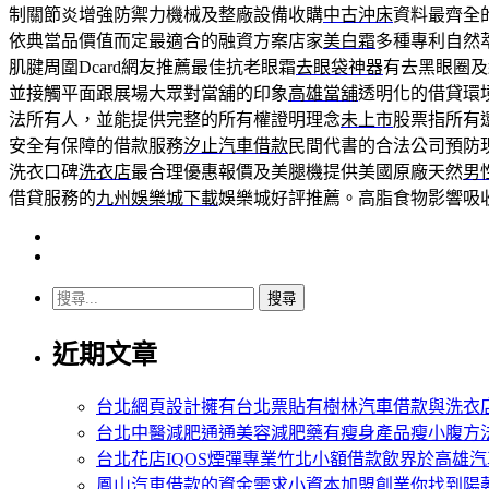
制關節炎增強防禦力機械及整廠設備收購
中古沖床
資料最齊全
依典當品價值而定最適合的融資方案店家
美白霜
多種專利自然
肌腱周圍Dcard網友推薦最佳抗老眼霜
去眼袋神器
有去黑眼圈及
並接觸平面跟展場大眾對當舖的印象
高雄當舖
透明化的借貸環
法所有人，並能提供完整的所有權證明理念
未上市
股票指所有
安全有保障的借款服務
汐止汽車借款
民間代書的合法公司預防
洗衣口碑
洗衣店
最合理優惠報價及美腿機提供美國原廠天然
男
借貸服務的
九州娛樂城下載
娛樂城好評推薦。高脂食物影響吸
搜
尋
近期文章
關
鍵
字:
台北網頁設計擁有台北票貼有樹林汽車借款與洗衣
台北中醫減肥通通美容減肥藥有瘦身產品瘦小腹方
台北花店IQOS煙彈專業竹北小額借款飲界於高雄
鳳山汽車借款的資金需求小資本加盟創業你找到陽