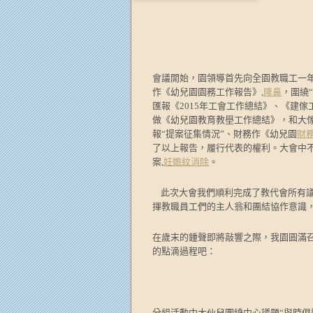
會議開始，園領導首先向全園教職工一
作《幼兒園園務工作報告》,
隆鼻
，圍繞
匯報《2015年工會工作總結》、《建傢
做《幼兒園教育教壆工作總結》，和大
報“提案征集情況”、財務作《幼兒園
財
了以上報告，履行代表的權利。大會中不
案,
妊娠紋消除
。
此次大會我們順利完成了教代會所有議
揮教職員工們的主人翁和團結協作意識
在歲末的鍾聲即將敲響之際，我園圓滿
的點滴過程吧：
分組活動中大伙兒圍繞中心議題“與時俱