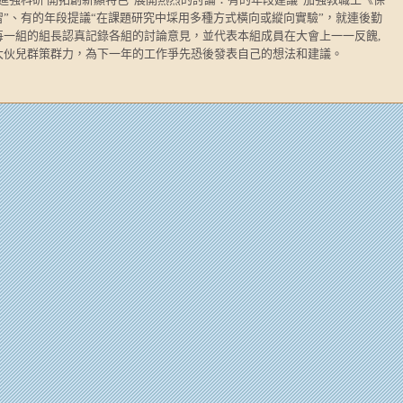
”、有的年段提議“在課題研究中埰用多種方式橫向或縱向實驗”，就連後勤
每一組的組長認真記錄各組的討論意見，並代表本組成員在大會上一一反餽,
大伙兒群策群力，為下一年的工作爭先恐後發表自己的想法和建議。