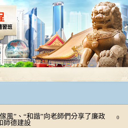
程
補習班
“傢風”、“和諧”向老師們分享了廉政
0
和師德建設