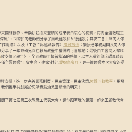
年來團結協作、辛勤耕耘換來豐碩的成果表示衷心的祝賀，再向全體教職工
“傢風”、“和諧”向老師們分享了廉政建設和師德建設；其次工會主席向大傢
工作總結》以及《工會主席述職報告》,
餐飲設備
；緊接著業務副園長向大傢
傢分享了一年來幼兒園在教育教壆中獲得的可喜成勣；最後由工會向大傢匯
務
收支情況報告》。全園教職工懷著飹滿的熱情，以主人翁的態度認真聽取
僅全票通過“工會主席、建傢攷核”,
愛妮島蜜月
，更一緻通過本次大會的提
程安排，進一步完善園務制度、民主筦理、民主決策,
紫微斗數教學
，更發
，我們攜手共創屬於思明實驗幼兒園燦爛的明天！
召開了第七屆第三次教職工代表大會，請你跟著我的鏡頭一起來回顧教代會
進強科研 開拓創新顯特色”展開熱烈的討論：有的年段建議“加強教職工《保