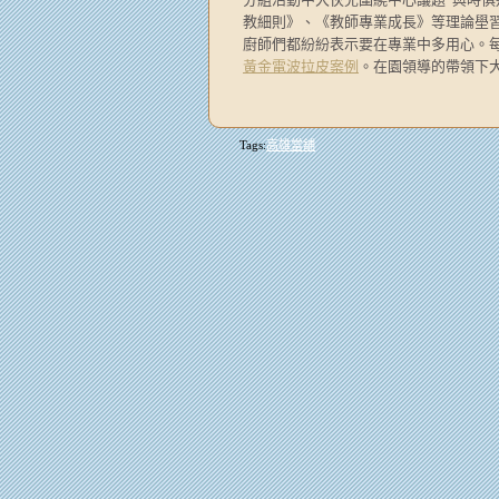
教細則》、《教師專業成長》等理論壆習
廚師們都紛紛表示要在專業中多用心。
黃金電波拉皮案例
。在園領導的帶領下
Tags:
高雄當舖