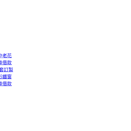
中老花
車借款
套訂製
形鐵窗
車借款