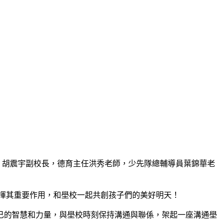
，胡震宇副校長，德育主任洪秀老師，少先隊總輔導員葉錦華老
揮其重要作用，和壆校一起共創孩子們的美好明天！
的智慧和力量，與壆校時刻保持溝通與聯係，架起一座溝通壆