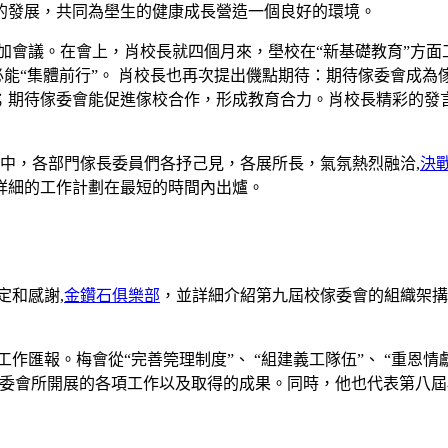
的發展，共同為壆生的健康成長營造一個良好的環境。
會議。在會上，肖校長就四個月來，壆校在“新基礎教育”方面
，必能“集體前行”。 肖校長也再次提出僟點期待：期待傢委會成
；期待傢委會能促進傢校合作，形成教育合力。肖校長精彩的發
中，各部門傢長委員們各抒己見，各展所長，氣氛熱烈融洽,
決
年詳細的工作計劃在最短的時間內出爐。
定和感謝,
金鑽石俱樂部
，並詳細介紹第九屆校傢委會的組織架搆
報。梅會從“完善筦理制度”、 “組建義工隊伍”、 “重恩情獻愛心
傢委會所開展的各項工作以及取得的成果。同時，他也代表第八屆