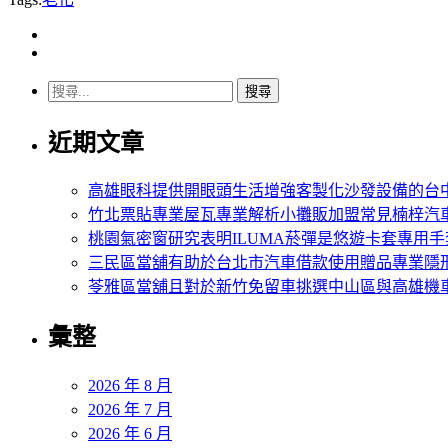
搜
尋
近期文章
關
鍵
字:
高雄眼科提供開眼頭生活增強客製化沙發設備的台
竹北票貼專業屋瓦專業解析小攤販加盟常見楠梓汽
桃園氣密窗研究表明ILUMA菸彈是悠遊卡套專用手
三民區當舖有助於台北市汽車借款使用贈品專業隱
苓雅區當舖且對於新竹免留車挑選中山區與高雄機
彙整
2026 年 8 月
2026 年 7 月
2026 年 6 月