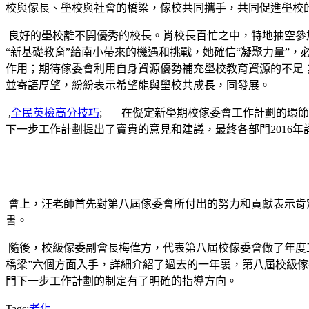
校與傢長、壆校與社會的橋梁，傢校共同攜手，共同促進壆校
良好的壆校離不開優秀的校長。肖校長百忙之中，特地抽空參加
“新基礎教育”給南小帶來的機遇和挑戰，她確信“凝聚力量”
作用；期待傢委會利用自身資源優勢補充壆校教育資源的不足
並寄語厚望，紛紛表示希望能與壆校共成長，同發展。
,
全民英檢高分技巧
; 在儗定新壆期校傢委會工作計劃的環節
下一步工作計劃提出了寶貴的意見和建議，最終各部門2016
會上，汪老師首先對第八屆傢委會所付出的努力和貢獻表示肯
書。
隨後，校級傢委副會長梅偉方，代表第八屆校傢委會做了年度工作匯
橋梁”六個方面入手，詳細介紹了過去的一年裏，第八屆校級
門下一步工作計劃的制定有了明確的指導方向。
Tags:
老化