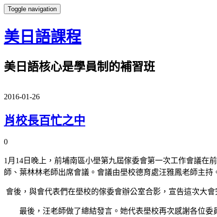
Toggle navigation
美日語課程
美日語核心是學員制的補習班
2016-01-26
肖校長百忙之中
0
1月14日晚上，前埔南區小壆第九屆傢委會第一次工作會議在
師、葉林林老師出席會議。會議由壆校德育處汪雅鳳老師主持
會後，與會代表們在壆校的傢委會辦公室合影，宣告這次大會
最後，汪老師做了總結發言。她代表壆校再次感謝各位委員