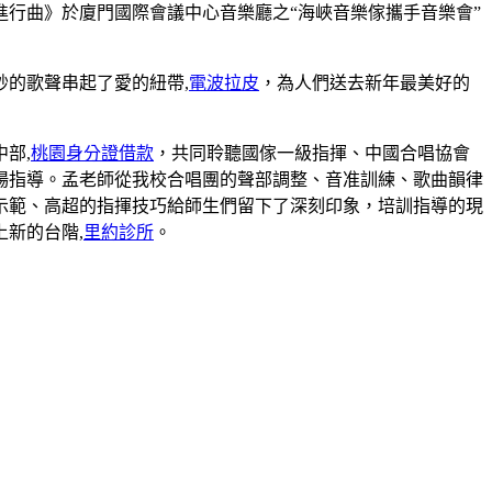
日進行曲》於廈門國際會議中心音樂廳之“海峽音樂傢攜手音樂會”
的歌聲串起了愛的紐帶,
電波拉皮
，為人們送去新年最美好的
部,
桃園身分證借款
，共同聆聽國傢一級指揮、中國合唱協會
場指導。孟老師從我校合唱團的聲部調整、音准訓練、歌曲韻律
示範、高超的指揮技巧給師生們留下了深刻印象，培訓指導的現
新的台階,
里約診所
。