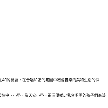
心和的機會，在合唱和諧的氛圍中體會音樂的美和生活的快
深海藍松柏中、小壆、及天安小壆、福清僑鄉少兒合唱團的孩子們為鴻