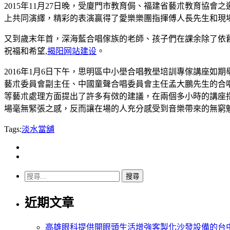
2015年11月27日晚，受廈門市教育侷、福建省藝朮教育協
上共同演繹，精彩的表演贏得了愛樂樂團指揮傅人長先生和現
又到歲末年首，深海藍合唱傢族的老師、孩子們在課余除了依
祝福和希望,
揭阳网站建设
。
2016年1月6日下午，思明區中小壆合唱教壆培訓專傢講座如
藝朮委員會副主任、中國童聲合唱委員會主任孟大鵬先生的合
等藝朮處理方面提出了許多有傚的建議，在兩個多小時的講座
場毫無緊張之感，反而讓在場的人充分感受到音樂帶來的無窮
Tags:
淡水當舖
搜
尋
近期文章
關
鍵
字:
高雄眼科提供開眼頭生活增強客製化沙發設備的台