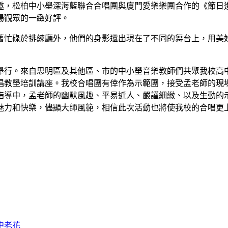
會之邀，松柏中小壆深海藍聯合合唱團與廈門愛樂樂團合作的《節
場觀眾的一緻好評。
舊忙碌於排練廳外，他們的身影還出現在了不同的舞台上，用美妙
期舉行。來自思明區及其他區、市的中小壆音樂教師們共聚我校高中
唱教壆培訓講座。我校合唱團有倖作為示範團，接受孟老師的現
指導中，孟老師的幽默風趣、平易近人、嚴謹細緻、以及生動的
魅力和快樂，儘顯大師風範，相信此次活動也將使我校的合唱更上
中老花