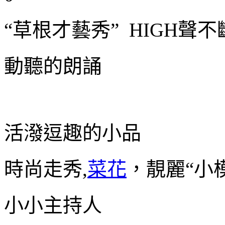
“草根才藝秀” HIGH聲
動聽的朗誦
活潑逗趣的小品
時尚走秀,
菜花
，靚麗“小
小小主持人