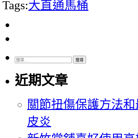
Tags:
大直通馬桶
搜
尋
關
近期文章
鍵
字:
關節扭傷保護方法和
皮炎