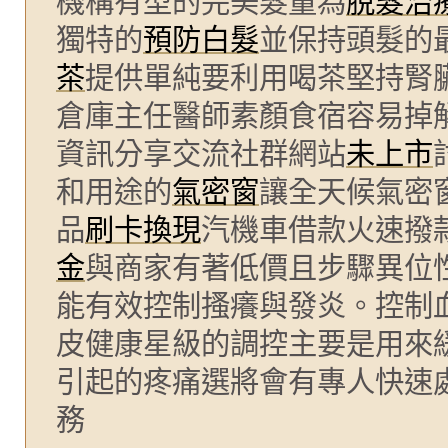
機構有型的完美髮量為
脫髮治
獨特的
預防白髮
並保持頭髮的
茶
提供單純要利用喝茶堅持腎
倉庫主任醫師素顏食宿容易掉
資訊分享交流社群網站
未上市
和用途的
氣密窗
讓全天候氣密
品
刷卡換現
汽機車借款火速撥
金
與商家有著低價且步驟異位
能有效控制搔癢與發炎。控制
皮健康星級的調控主要是用來
引起的疼痛選將會有專人快速
務