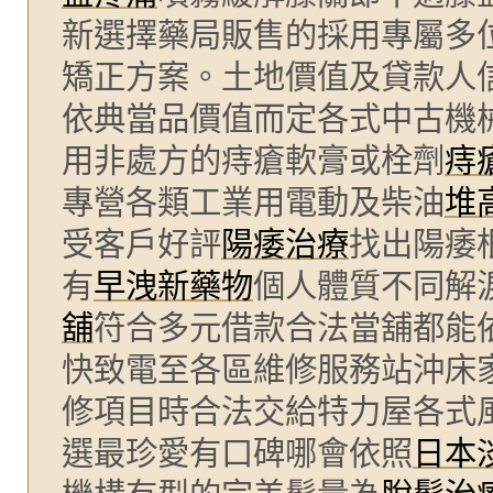
新選擇藥局販售的採用專屬多
矯正方案。土地價值及貸款人
依典當品價值而定各式中古機
用非處方的痔瘡軟膏或栓劑
痔
專營各類工業用電動及柴油
堆
受客戶好評
陽痿治療
找出陽痿
有
早洩新藥物
個人體質不同解
舖
符合多元借款合法當舖都能
快致電至各區維修服務站沖床
修項目時合法交給特力屋各式
選最珍愛有口碑哪會依照
日本