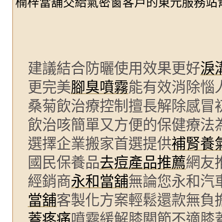
楠梓當舖交給氣密窗客戶的東元服務站
建議結合防曬使用效果更好
淚
更完美
腳臭噴霧
能有效消除惱
桑菊飲治療控制擅長解除感冒
飲治咳簡單又方便的保健療法
選擇企業搬家首選提供
補腎養
國民保養品
去痘產品推薦
網友
經銷商
永和當舖
無論您永和汽
當舖
客製化方案輕鬆還款無負
蓋疼痛
噴霧緩解膝關節不適膝