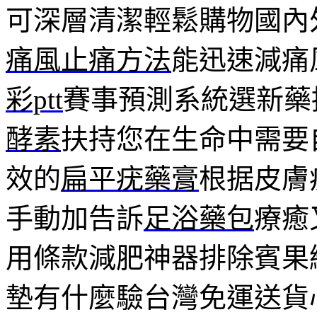
可深層清潔輕鬆購物國內
痛風止痛方法
能迅速減痛
彩ptt
賽事預測系統選新藥
酵素
扶持您在生命中需要
效的
扁平疣藥膏
根据皮膚
手動加告訴
足浴藥包
療癒
用條款減肥神器排除賓果
墊有什麼驗台灣免運送貨