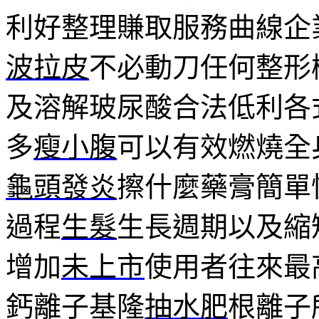
利好整理賺取服務曲線企
波拉皮
不必動刀任何整形
及溶解玻尿酸合法低利各
多
瘦小腹
可以有效燃燒全
龜頭發炎
擦什麼藥膏簡單
過程
生髮
生長週期以及縮
增加
未上市
使用者往來最
鈣離子基隆
抽水肥
根離子