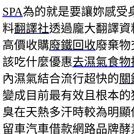
SPA
為的就是要讓妳感受
料
翻譯社
透過龐大翻譯資
高價收購
廢鐵回收
廢棄物
該吃什麼優惠
去濕氣食物
內濕氣結合流行超快的
關
變成目前最有效且根本的
臭在天熱多汗時較為明顯
留車汽車借款網路品牌酵