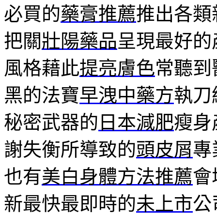
必買的
藥膏推薦
推出各類
把關
壯陽藥品
呈現最好的
風格藉此
提亮膚色
常聽到
黑的法寶
早洩中藥方
執刀
秘密武器的
日本減肥
瘦身
謝失衡所導致的
頭皮屑
專
也有
美白身體方法推薦
會
新最快最即時的
未上市
公