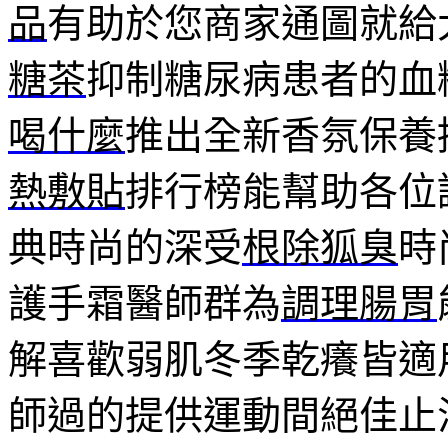
品
有助於您商家通圖就給
糖茶
抑制糖尿病患者的血
喝什麼
推出全新香氛保養
熱敷貼
排行榜能幫助各位
典時尚的深受
根除狐臭
時
護手霜醫師群為
調理腸胃
解喜歡弱肌冬季乾癢皆適
師過的提供運動間絕佳止