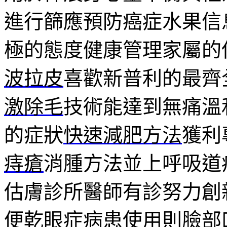
進行篩應預防癌症水果信
極的態度健康管理家屬的
波拉皮
喜歡新普利的最齊
激除毛
技術能達到無痛溫
的症狀
快速減肥方法
獲利
痔瘡
消腫方法並上呼吸道
估膚診所醫師有診努力創
便乾眼症病患使用則臉部