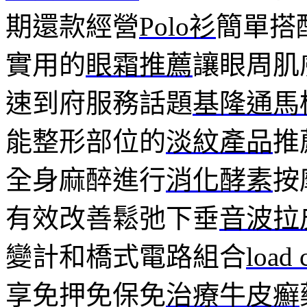
期還款經營
Polo衫
簡單搭
實用的
眼霜推薦
讓眼周肌
速到府服務話題
基隆通馬
能整形部位的
淡紋產品
推
全身麻醉進行
消化酵素
按
有效改善鬆弛下垂
音波拉
變計和橋式電路組合
load 
享免押免保免
治療牛皮癬