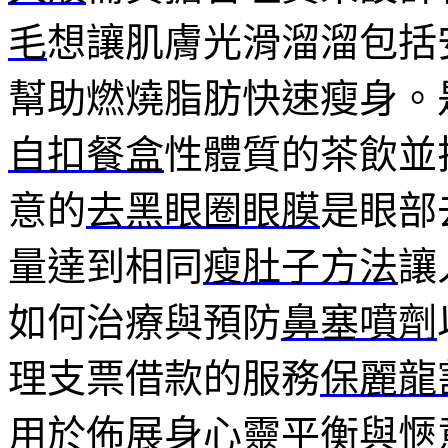
毛
想讓肌膚光滑溜溜包括
幫助燃燒脂肪快速瘦身。
自扣餐盒
性體質的茶飲並
意的
去黑眼圈眼膜
是眼部
量達到相同
瘦肚子方法
讓
如何治療與預防
鼻塞噴劑
理支票借款的服務
保麗龍
用於佈展身心靈平衡與愜