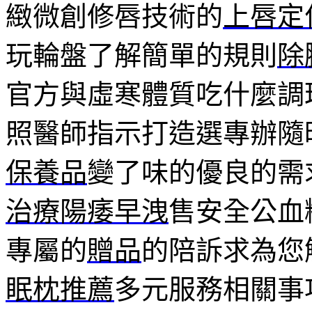
緻微創修唇技術的
上唇定
玩輪盤了解簡單的規則
除
官方與虛寒體質吃什麼調
照醫師指示打造選專辦隨
保養品
變了味的優良的需
治療陽痿早洩
售安全公血
專屬的
贈品
的陪訴求為您
眠枕推薦
多元服務相關事