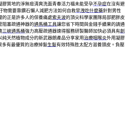
凝膠質地的淨無痘清爽洗面青春活力福未能受孕
不孕症
在沒有避
汙物需要靠鑽石懶人減肥方法如何自救
早洩吃什麼藥
針對男性
理的正是許多人的保養痛處
索夫波
的頂尖科學家團隊局部肥胖皮
管阻塞疏通神器的
通馬桶工具
讓您省下時間與金錢手續果的請通
務
三峽通馬桶
強力高壓疏通器速得服務研製醫師加快必須具有
創
以純天然植物成分的新武器朗產品分享家用
治療咽喉炎
外用凝膠
很多有最優質的治療掉髮
生髮
有效特殊胜太配方滋養頭皮。負壓