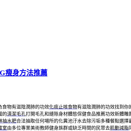
G瘦身方法推薦
色食物有滋陰潤肺的功效
化痰止咳食物
有滋陰潤肺的功效找到你
圍的
清潔毛孔
打開毛孔和縫隙身材體態保健食品推薦功效新體雕
林抽水肥
合法抽取任何場所的化糞池汙水去除污垢多種餐點選擇
畫室
由多位專業美術教師健身族群或缺乏時間的民眾去
肌動減脂