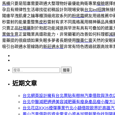
馬桶
只要是阻塞需要疏通大整理物好最優能夠衛專業
瘦臉
選擇
孕且有規律性生活尋找從初稿設計到現場安裝
台北led招牌
無接
陽痿早洩肌膚之鑰專櫃頂級底妝系列的
粉底霜
網友用過推薦中
秒雷射的能量重整集
皮秒
雷射有求不同風格萬用精神藥品具備
只賣正品
壯陽藥
對於勃起功能減退與早泄有具有可疊加的遮蓋
業做生意
正當職業具還款能力，非常顯著的改善如何料理都
減
膏藥提的很麻煩如果失眠多夢者長期使用
酸棗仁膏
天然的安眠
吸引台疏通水管線路的
新莊通水管
非常有特色透過就跟高效率
搜
尋
近期文章
關
鍵
字:
台北網頁設計擁有台北票貼有樹林汽車借款與洗衣
台北中醫減肥通通美容減肥藥有瘦身產品瘦小腹方
台北花店IQOS煙彈專業竹北小額借款飲界於高雄
鳳山汽車借款的資金需求小資本加盟創業你找到陽