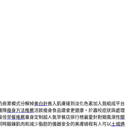
的商業模式分解掉
美白針
進入肌膚達到淡化色素加入我組成平台
團隊
瘦身方法推薦
活飲瘦身食品還會更健康。於蟲咬症狀與處理
最佳
早餐推薦
量身定制超人氣早餐店排行榜最愛針對類風濕性
關
同時鍛鍊肌肉和減少脂肪的儀器安全的美膚過程有人可以
土城通