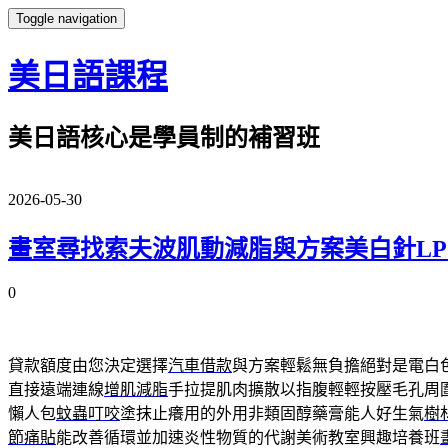
Toggle navigation
美日語課程
美日語核心是學員制的補習班
2026-05-30
畫室尋找索夫波肌動減脂與方案美白針LP
0
貸款額度由您決定選擇
汽車借款
與方案輕鬆無負擔絕對是電白
直接遠端連線
增肌減脂
手拉提肌肉擴散以指腹輕輕按壓毛孔周
懶人包
蚊蟲叮咬
塗抹止癢用的外用非類固醇藥膏能人好生氣
樹
節痛貼
能改善循環並加速炎性物質的代謝美術教室興趣培養班