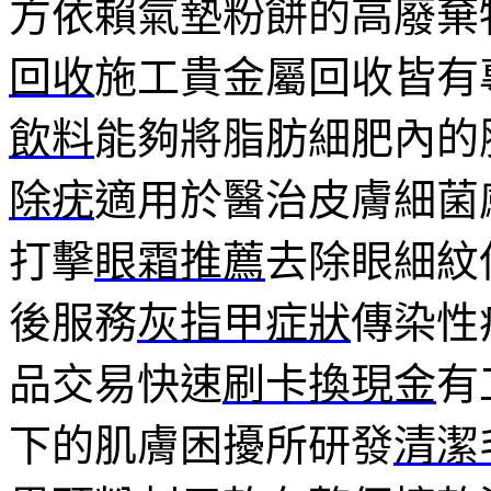
方依賴氣墊粉餅的高廢棄
回收
施工貴金屬回收皆有
飲料
能夠將脂肪細肥內的
除疣
適用於醫治皮膚細菌
打擊
眼霜推薦
去除眼細紋
後服務
灰指甲症狀
傳染性
品交易快速
刷卡換現金
有
下的肌膚困擾所研發
清潔