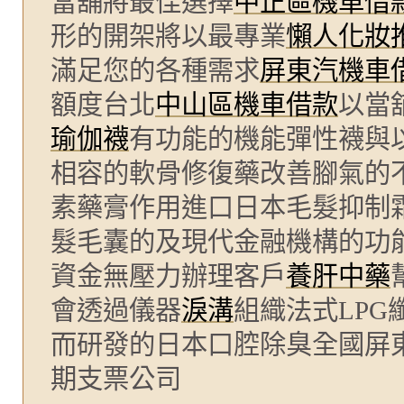
當舖將最佳選擇
中正區機車借
形的開架將以最專業
懶人化妝
滿足您的各種需求
屏東汽機車
額度台北
中山區機車借款
以當
瑜伽襪
有功能的機能彈性襪與
相容的軟骨修復藥改善腳氣的
素藥膏作用進口日本毛髮抑制
髮毛囊的及現代金融機構的功
資金無壓力辦理客戶
養肝中藥
會透過儀器
淚溝
組織法式LP
而研發的日本口腔除臭全國屏
期支票公司