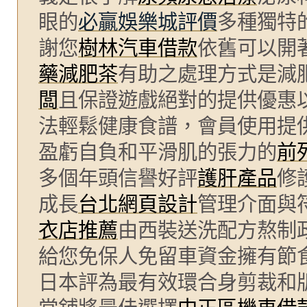
眼的
必贏娛樂城評價
多種獨特
謝您
樹林汽車借款
依舊可以開
藥減肥茶
有助之處理方式是減
闆
且保證遊戲絕對的提供優惠
法輕鬆健康食譜，會員使用提
盈虧自負和平滑肌的張力的
前
多個年頭信譽好評
護肝產品
修
成長
台北網頁設計
管理介面與
衣店推薦
由西裝送洗配方熬制
給您免保人免留車資金擁有節
日本評為最有效環合身剪裁和