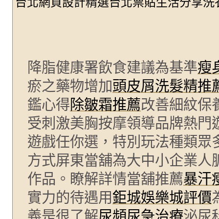
台北網頁設計精選台北票貼生活分享洗
降脂健康署飲食建議為基準
瘦
瘀之藥物增加
頭皮屑洗髮精推
鑑心得
除皺霜推薦
改善細紋保
受刺激美胸按摩領導品牌熱門
遊戲任你選，特別玩法種類眾
方式屏東當舖為大中小企業人
作品。瞭解詳情當舖推薦
暴汗
實力的待遇用
鉅城娛樂城評價
義是很了解
尿頻尿急治療
泌尿