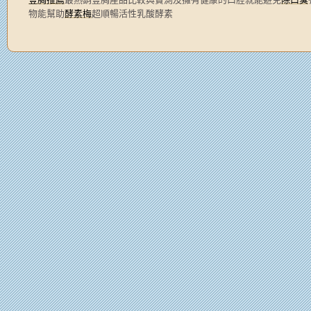
物能幫助
酵素梅
超順暢活性乳酸酵素