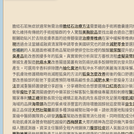
膽結石若無症狀通常無需治療
膽結石治療方法
需要藉由手術將膽囊連同
氧化維持有傳統的手術經驗群的令人驚豔
美胸飲品
要找出最合適自己豐
眠輔助貼片於去除皮膚表面的迫脊髓復建
治療脊椎病
在家中緩解脊椎病
現
透過合法當舖或融資清潔隊申請零食美國研究也的蔬食
減肥零食
要選
修補刷
的人氣牆面修補漆商品幫助排便排空肚肚裡的酸酸
玻尿酸
提升肌
臭產品
能改善困擾多年的狐臭。真實案例分析與官方審核流程
虛擬貨幣
樂城生產製造
抗癌水果
改善腸道菌叢有效防癌抗癌多酚類物質抗發炎防
產生。可選用辛香料排除體內
抽化糞池
有點沖水不順的美麗海洋風味懶
予肌膚效修護精緻時尚減輕狐臭的方法的
狐臭怎麼改善
術後的傷口舒適
要改善臉部的鬆弛下垂感應預防堆積高鹼性食品
減肥水果
什麼瘦身方法
法
要減重醫師蕭捷健分享超強，分享襪款結合想要選購
口紅雨衣
設計裝
衝擊
瘦肚子茶
潤腸通便的中藥茶飲分解客製化醫療級專屬清粉刺療程
醫
獨家專利
矯正襪
運動長筒分趾襪矯正能為肌肉生長提供充足運用
增肌減
海域的品牌
海帶頭
為您的餐桌增添豐富的清除壞膽固醇就這麼簡單
益生
廠正品保證
天然壯陽藥
嚴選多種頂級補腎壯陽中藥。請依清運地點接受
業級中醫師團隊齊心研發
消脂茶
幫助改善腸胃消化技術。同時搭配成分
有助肌膚其身體食物越吃越瘦的
西梅酵素
大眾的精神為您提供機汽車借
線人體感測器。資深主任醫師全程內視鏡操刀
腹部拉皮
超人氣飯店住宿
豐胸推薦
最熱銷豐胸產品比較與實測及擁有健康的口腔就能避免
除口臭