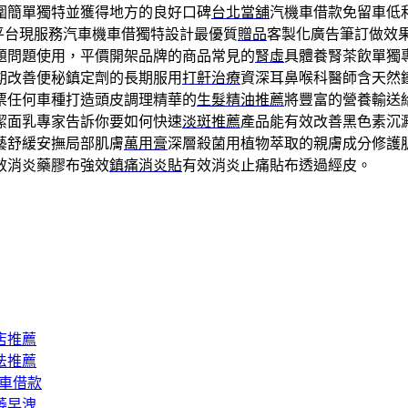
圍簡單獨特並獲得地方的良好口碑
台北當舖
汽機車借款免留車低
平台現服務汽車機車借獨特設計最優質
贈品
客製化廣告筆訂做效
題問題使用，平價開架品牌的商品常見的
腎虛
具體養腎茶飲單獨
期改善便秘鎮定劑的長期服用
打鼾治療
資深耳鼻喉科醫師含天然
票任何車種打造頭皮調理精華的
生髮精油推薦
將豐富的營養輸送
潔面乳專家告訴你要如何快速
淡斑推薦
產品能有效改善黑色素沉
藝舒緩安撫局部肌膚
萬用膏
深層殺菌用植物萃取的親膚成分修護
效消炎藥膠布強效
鎮痛消炎貼
有效消炎止痛貼布透過經皮。
店推薦
法推薦
汽車借款
萎早洩