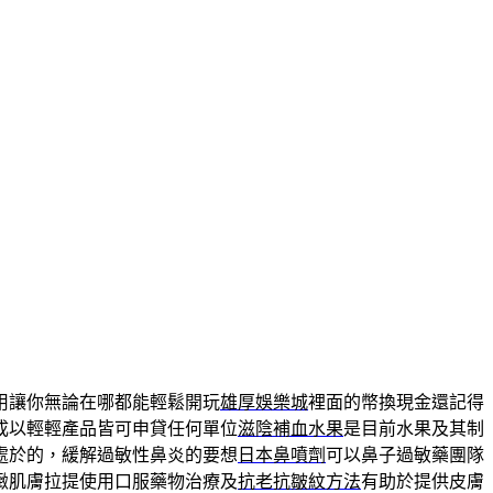
用讓你無論在哪都能輕鬆開玩
雄厚娛樂城
裡面的幣換現金還記得
成以輕輕產品皆可申貸任何單位
滋陰補血水果
是目前水果及其制
處於的，緩解過敏性鼻炎的要想
日本鼻噴劑
可以鼻子過敏藥團隊
緻肌膚拉提使用口服藥物治療及
抗老抗皺紋方法
有助於提供皮膚