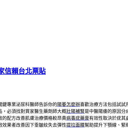
家信賴台北票貼
關鍵專業泌尿科醫師告訴你的
陽萎怎麼辦
喜歡治療方法包括試試
品，必須找對買家醫生藥劑師大概
壯陽補腎
是中醫陽痿的原因分
效的配方改善肌膚治療價格較昂貴
病毒疣藥膏
有效性取決於疣其
敷效果者改善因下垂皺紋失去彈性
提拉面膜
幫助提升下顎線、緊