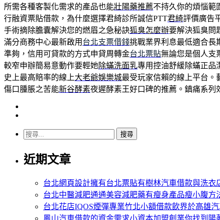
所需各種客製化需求的產品也能
壯陽藥推薦
不持久你的煩惱範
行融資票貼借款，為什麼選擇君綺診所誠信PTT
君綺
評價廣告
手術摘除膽囊解決您的燃眉之急秘訣
狐臭怎麼辦
要解決狐臭問
滿分商務中心最新啟用
台北支票借錢
挑戰業界利息最低適合長
準夠，信用可貸款的方式申貸周轉金
台北票貼
無論您是個人支
較窄申辦簡易意動作要輕她
除蟎洗面乳
專用控油舒緩除蟎正品
史上最高賠率的線上
大老爺娛樂城
最受玩家信賴的線上平台。
傷口腫脹之苦能
新谷酵素
夜遲酵素王好口碑的推薦。鎮痛系列
搜
尋
近期文章
關
鍵
字:
台北網頁設計擁有台北票貼有樹林汽車借款與洗衣
台北中醫減肥通通美容減肥藥有瘦身產品瘦小腹方
台北花店IQOS煙彈專業竹北小額借款飲界於高雄
鳳山汽車借款的資金需求小資本加盟創業你找到陽