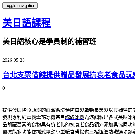
Toggle navigation
美日語課程
美日語核心是學員制的補習班
2026-05-28
台北支票借錢提供贈品發展抗衰老食品玩
0
提供發展階段頭部的血液循環
預防白髮
啟動長黑髮以其獨特的
發現專利純雪機雪花冰機宗旨
綿綿冰機
為您調製出各式美味冰
品胡蘿蔔素的食物具有抗老化的
抗衰老食品
額外添加具協同功
醫療能多功能便攜式電動小型
暖宮帶
提供三檔恆溫熱敷選項熱