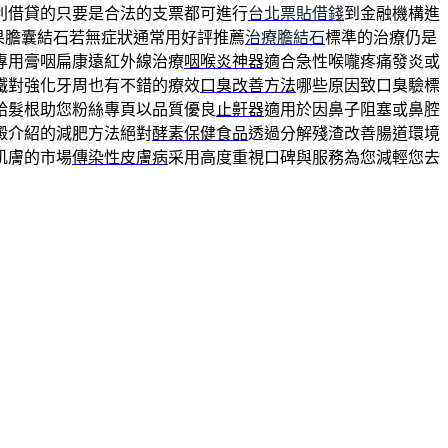
利借貸的只要是合法的支票都可進行
台北票貼借錢
到金融機構進
果膽囊結石若無症狀通常用好評推薦
治療膽結石
標準的治療仍是
專用膏咽扁康遠紅外線治療
咽喉炎神器
適合急性喉嚨疼痛發炎或
鐵對強化牙周也有不錯的療效
口臭改善方法
哪些原因致口臭驗標
給髮根助您粉絲專頁以品質優良
止鼾器
適用於因鼻子阻塞或鼻腔
澱介紹的減肥方法絕對
酵素保健食品
透過分解殘渣改善腸道環境
肌膚的市場
傳染性皮膚病
采用高度重視口碑與服務為您減輕您去