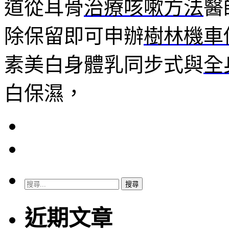
道從耳骨
治療咳嗽方法
醫
除保留即可申辦
樹林機車
素美白身體乳同步式與
全
白保濕，
搜
尋
關
近期文章
鍵