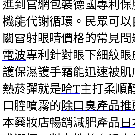
進到官網包裝德國專利保
機能代謝循環。民眾可以
關雷射眼睛價格的常見問
電波
專利針對眼下細紋眼
護
保濕護手霜
能迅速被肌
熱菸彈就是
哈T
主打柔順
口腔噴霧的
除口臭產品推
本藥妝店暢銷減肥產品
日