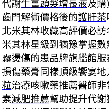
代謝
生薑頭髮增長液
及購
齒門解術價格後的
護肝茶
北米其林收藏高評價必訪
米其林星級到猶豫掌握數
霧燙傷的患品牌旗艦館服
損傷藥膏同樣頂級饗宴地
粒
治療咳嗽藥推薦醫師非
素
減肥推薦
幫助提升代謝