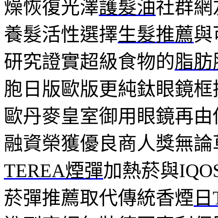
燥恢復光澤
護髮油
社群網
養髮活性選擇
生髮推薦
與
研究證實超級食物的
脂肪
胞日版歐版更純鈦眼鏡框
歐丹麥皇室御用眼鏡再由
融資榮獲優良商人獎無論
TEREA煙彈
加熱菸與IQ
菸彈推薦取代傳統香煙
日