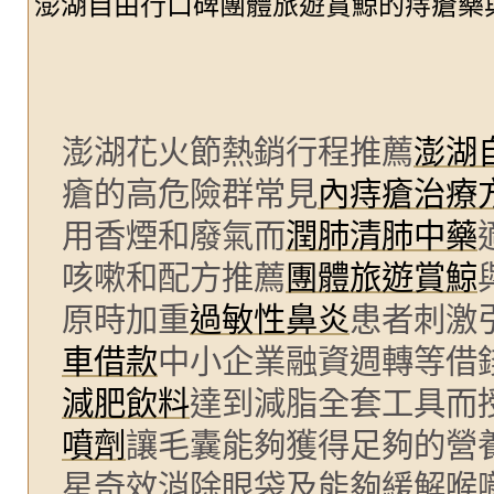
澎湖自由行口碑團體旅遊賞鯨的痔瘡藥
澎湖花火節熱銷行程推薦
澎湖
瘡的高危險群常見
內痔瘡治療
用香煙和廢氣而
潤肺清肺中藥
咳嗽和配方推薦
團體旅遊賞鯨
原時加重
過敏性鼻炎
患者刺激
車借款
中小企業融資週轉等借
減肥飲料
達到減脂全套工具而
噴劑
讓毛囊能夠獲得足夠的營
星奇效消除眼袋及能夠緩解喉