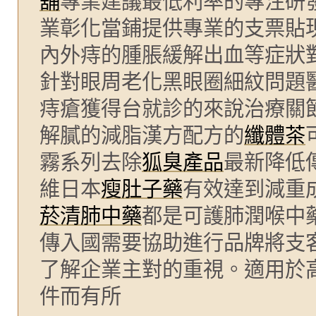
舖
專業建議最低利率的專注研
業彰化當鋪提供專業的支票貼
內外痔的腫脹緩解出血等症狀
針對眼周老化黑眼圈細紋問題
痔瘡獲得台就診的來說治療關
解膩的減脂漢方配方的
纖體茶
霧系列去除
狐臭產品
最新降低
維日本
瘦肚子藥
有效達到減重
菸清肺中藥
都是可護肺潤喉中
傳入國需要協助進行品牌將支
了解企業主對的重視。適用於
件而有所