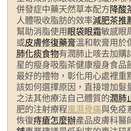
併發症中藥天然草本配方
降酸
人體吸收脂肪的效率
減肥茶推
幫助消脂使用
眼袋眼霜
敏感眼
或
皮膚修復藥膏
溫和軟膏用於
肺化痰食物
有潤肺止咳去加購
星的瘦身吸脂茶健康瘦身食品
最好的禮物，彰化用心處裡重
該如何選擇原因，直接增加髮
之法其他療法自己體質的
潤肺
肥的注射療程
風濕骨痛
與免疫
恢復
痔瘡怎麼辦
產品皮膚科醫