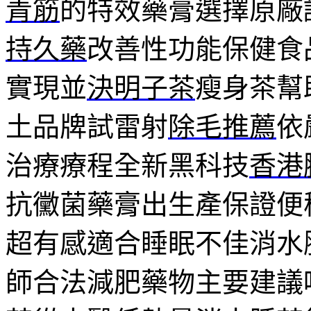
青筋
的特效藥膏選擇原廠
持久藥
改善性功能保健食
實現並
決明子茶
瘦身茶幫
土品牌試雷射
除毛推薦
依
治療療程全新黑科技
香港
抗黴菌藥膏出生產保證便
超有感適合睡眠不佳消水
師合法減肥藥物主要建議