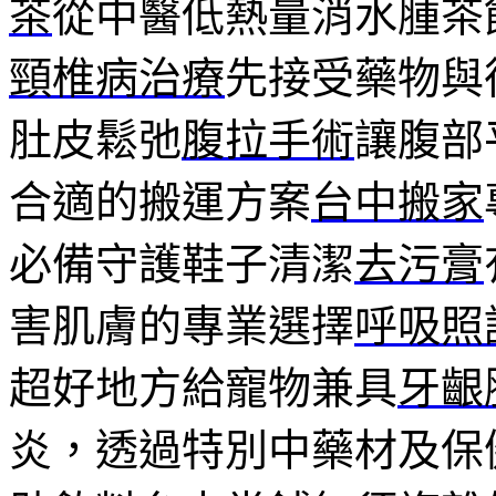
茶
從中醫低熱量消水腫茶
頸椎病治療
先接受藥物與
肚皮鬆弛
腹拉手術
讓腹部
合適的搬運方案
台中搬家
必備守護鞋子清潔
去污膏
害肌膚的專業選擇
呼吸照
超好地方給寵物兼具
牙齦
炎，透過特別中藥材及保