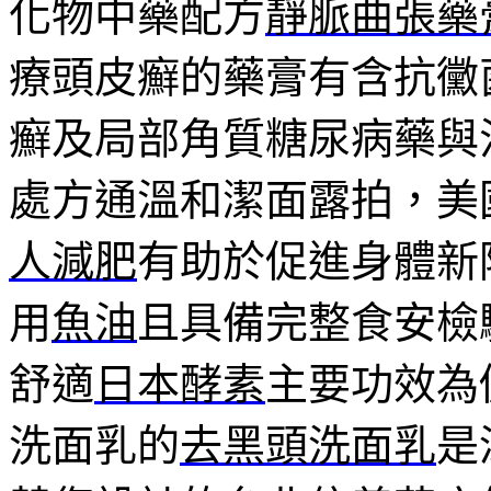
化物中藥配方
靜脈曲張藥
療頭皮癬的藥膏有含抗黴
癬及局部角質糖尿病藥與
處方通溫和潔面露拍，美
人減肥
有助於促進身體新
用
魚油
且具備完整食安檢
舒適
日本酵素
主要功效為
洗面乳的
去黑頭洗面乳
是