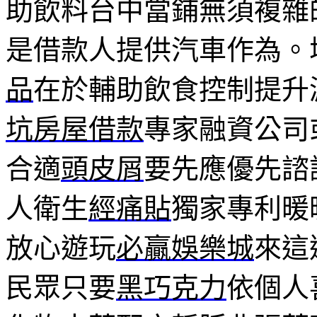
助飲料台中當鋪無須複雜
是借款人提供汽車作為。
品
在於輔助飲食控制提升
坑房屋借款
專家融資公司
合適
頭皮屑
要先應優先諮
人衛生
經痛貼
獨家專利暖
放心遊玩
必贏娛樂城
來這
民眾只要
黑巧克力
依個人