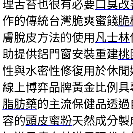
理舌苔也很有必要
口臭改
作的傳統台灣脆爽蜜餞
脆
膚脫皮方法的使用
凡士林
助提供鋁門窗安裝重建
桃
性與水密性修復用於休閒
線上博弈品牌黃金比例具
脂肪藥
的主流保健品透過
容的
頭皮蜜粉
天然成分製