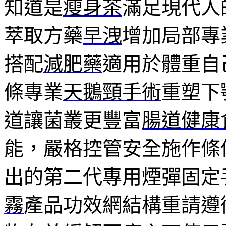
知道是
瘦身茶
滿足現代人
萃取方藥
早洩
增加局部專
搭配
減肥藥
適用於體重自
條專業
天鵝頸手術
重塑下
道讓菌叢更豐富
腸道健康
能，嚴格控管安全施作條
出的第二代專用煙彈固定
霧
產品功效網結構重請遵