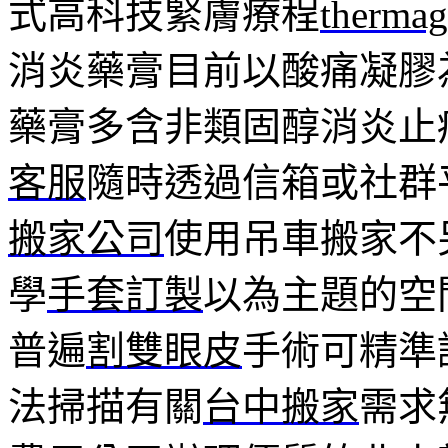
式高科技緊膚療程
therma
消炎藥膏目前以酸痛凝膠
藥膏多含非類固醇消炎止
客服
隨時透過信箱或社群
搬家公司
使用吊車搬家不
學
手套訂製
以為主題的空
普遍
割雙眼皮
手術可精準
法掃描有關
台中搬家
需求