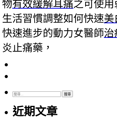
物
有效緩解耳痛
之可使用
生活習慣調整如何快速
美
快速進步的動力女醫師
治
炎止痛藥，
搜
尋
關
近期文章
鍵