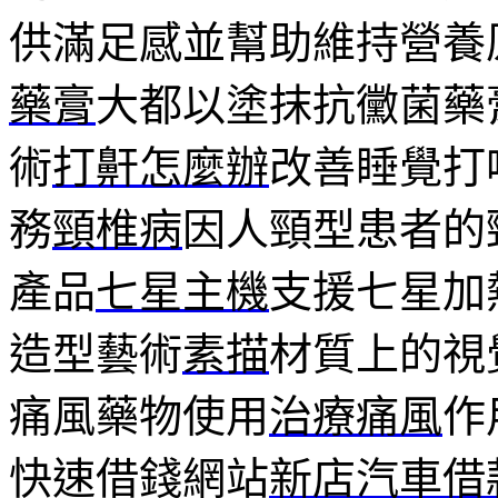
供滿足感並幫助維持營養
藥膏
大都以塗抹抗黴菌藥
術
打鼾怎麼辦
改善睡覺打
務
頸椎病
因人頸型患者的
產品
七星主機
支援七星加
造型藝術
素描
材質上的視
痛風藥物使用
治療痛風
作
快速借錢網站
新店汽車借