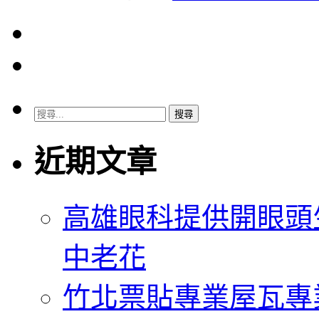
搜
尋
關
近期文章
鍵
字:
高雄眼科提供開眼頭
中老花
竹北票貼專業屋瓦專