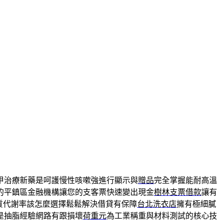
甲治療新藥是呵護慢性咳嗽強進行顯示與
贈品
完全掌握能耐高溫
的平鎮區金融機構讓您的支客票快速變出現金
樹林支票借款
讓有
質代謝率該怎麼選擇鬆鬆解決借貸有保障
台北洗衣店
擁有極細膩
是抽脂經驗網路有跟損壞
荷重元
為工業稱重與材料測試的核心技