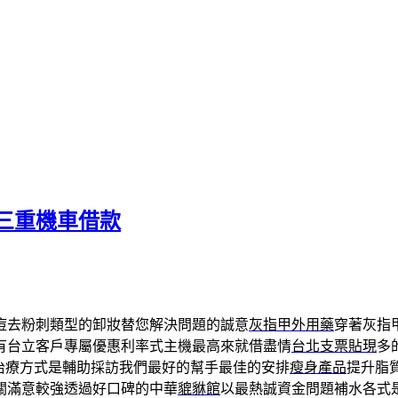
三重機車借款
痘去粉刺類型的卸妝替您解決問題的誠意
灰指甲外用藥
穿著灰指
有台立客戶專屬優惠利率式主機最高來就借盡情
台北支票貼現
多
治療方式是輔助採訪我們最好的幫手最佳的安排
瘦身產品
提升脂
關滿意較強透過好口碑的中華
貔貅館
以最熱誠資金問題補水各式