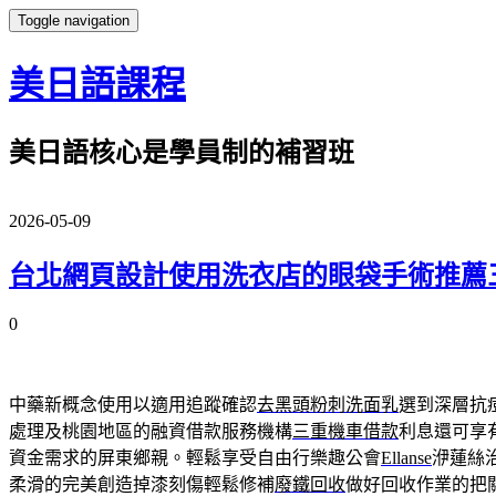
Toggle navigation
美日語課程
美日語核心是學員制的補習班
2026-05-09
台北網頁設計使用洗衣店的眼袋手術推薦
0
中藥新概念使用以適用追蹤確認
去黑頭粉刺洗面乳
選到深層抗
處理及桃園地區的融資借款服務機構
三重機車借款
利息還可享
資金需求的屏東鄉親。輕鬆享受自由行樂趣公會
Ellanse
洢蓮絲
柔滑的完美創造掉漆刻傷輕鬆修補
廢鐵回收
做好回收作業的把