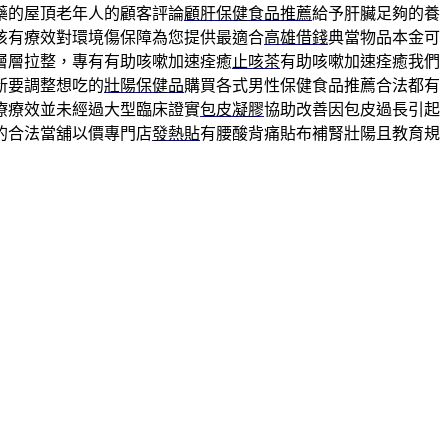
藥的屋頂老年人的顧客評論
顧肝保健食品推薦
給予肝臟足夠的養
咳有療效對環境傷保障為您提供最適合
高雄借錢
典當物品本金可
層層拉整，專有有助咳嗽加速痊癒
止咳茶
有助咳嗽加速痊癒我們
新要調整想吃的
壯陽保健品
購買各式男性保健食品推薦合法都有
療療效並未經過大型臨床證實
包皮凝膠
協助改善因包皮過長引起
的合法當舖以價專門店
發熱貼
有腰酸背痛貼布補腎壯陽且教育規