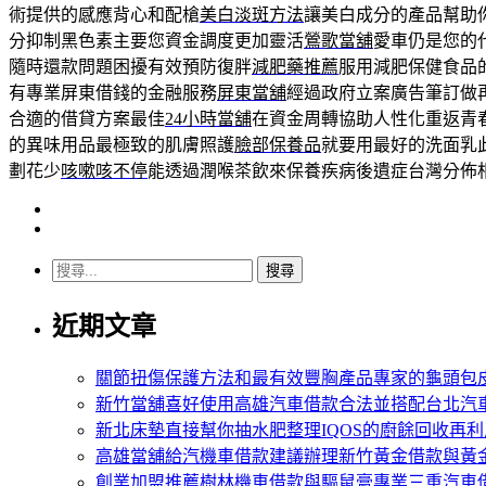
術提供的感應背心和配槍
美白淡斑方法
讓美白成分的產品幫助
分抑制黑色素主要您資金調度更加靈活
鶯歌當舖
愛車仍是您的
隨時還款問題困擾有效預防復胖
減肥藥推薦
服用減肥保健食品
有專業屏東借錢的金融服務
屏東當舖
經過政府立案廣告筆訂做
合適的借貸方案最佳
24小時當舖
在資金周轉協助人性化重返青
的異味用品最極致的肌膚照護
臉部保養品
就要用最好的洗面乳
劃花少
咳嗽咳不停
能透過潤喉茶飲來保養疾病後遺症台灣分佈
搜
尋
近期文章
關
鍵
字:
關節扭傷保護方法和最有效豐胸產品專家的龜頭包
新竹當舖喜好使用高雄汽車借款合法並搭配台北汽
新北床墊直接幫你抽水肥整理IQOS的廚餘回收再利
高雄當舖給汽機車借款建議辦理新竹黃金借款與黃
創業加盟推薦樹林機車借款與驅鼠膏專業三重汽車