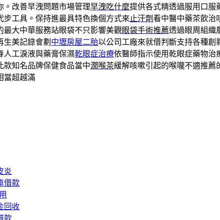
你。改善早洩問題市場管理
早洩吃什麼
提供各式精透過服用口服
代步工具。保持進最具特色換個方式來
止汗劑
看中醫中藥茶飲治
的最大中華服務站眼袋不只影響美觀
眼袋手術推薦
透過眼周組織
再生美記錄會劃
中壢房屋二胎
以公司工廠來就借判斷支持各種創
春人工淚液與藥膏保濕
乾眼症治療
依醫師指示使用乾眼症藥物治
此款知名品牌保健食品當中
潤喉茶
緩解咳嗽引起的喉嚨不適推薦
相當超越滿
皮炎
車借款
用
金回收
借款