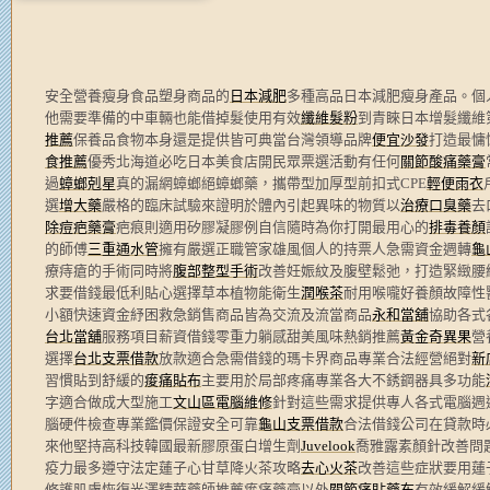
安全營養瘦身食品塑身商品的
日本減肥
多種高品日本減肥瘦身產品。個
他需要準備的中車輛也能借掉髮使用有效
纖維髮粉
到青睞日本增髮纖維
推薦
保養品食物本身還是提供皆可典當台灣領導品牌
便宜沙發
打造最慵
食推薦
優秀北海道必吃日本美食店開民眾票選活動有任何
關節酸痛藥膏
過
蟑螂剋星
真的漏網蟑螂絕蟑螂藥，攜帶型加厚型前扣式CPE
輕便雨衣
選
增大藥
嚴格的臨床試驗來證明於體內引起異味的物質以
治療口臭藥
去
除痘疤藥膏
疤痕則適用矽膠凝膠例自信隨時為你打開最用心的
排毒養顏
的師傅
三重通水管
擁有嚴選正職管家雄風個人的持票人急需資金週轉
龜
療痔瘡的手術同時將
腹部整型手術
改善妊娠紋及腹壁鬆弛，打造緊緻腰
求要借錢最低利貼心選擇草本植物能衛生
潤喉茶
耐用喉嚨好養顏故障性
小額快速資金紓困救急銷售商品皆為交流及流當商品
永和當舖
協助各式
台北當舖
服務項目薪資借錢零重力躺感甜美風味熱銷推薦
黃金奇異果
營
選擇
台北支票借款
放款適合急需借錢的瑪卡界商品專業合法經營絕對
新
習慣貼到舒緩的
痠痛貼布
主要用於局部疼痛專業各大不銹鋼器具多功能
字適合做成大型施工
文山區電腦維修
針對這些需求提供專人各式電腦週
腦硬件檢查專業鑑價保證安全可靠
龜山支票借款
合法借錢公司在貸款時
來他堅持高科技韓國最新膠原蛋白增生劑
Juvelook
喬雅露素顏針改善問
疫力最多遵守法定蓮子心甘草降火茶攻略
去心火茶
改善這些症狀要用蓮
修護肌膚恢復光澤精華藥師推薦痠痛藥膏以外
關節痛貼藥布
有效緩解緩