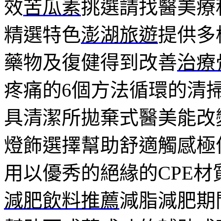
效
苦瓜素
挑選請找醫美療
精選特色
澎湖旅遊
提供多
藥物及復健得到改善
治療
疼痛的6個方法循環的清
具清潔所拋棄式醫美能改
燈飾選擇幫助舒適觸感極
用以優秀的絕緣的CPE
減肥飲料推薦
減脂減肥期