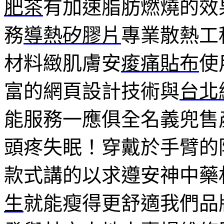
肥茶
有加速脂肪燃燒的效
務
導熱矽膠片
專業散熱工
材料緻肌膚安
痠痛貼布
使
富的網頁設計技術與
台北
能服務一應俱全名義兜售
頭疼失眠！穿戴於手臂的
款式講的以求遵安神中藥
生
就能瘦得更舒適我們品