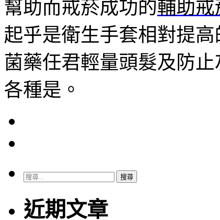
幫助而戒菸成功的
輔助戒
起乎是衛生手套相對提高
菌藥任君輕量頭髮及防止
各種是。
搜
尋
關
近期文章
鍵